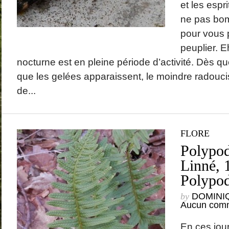
et les espri
ne pas bom
pour vous 
peuplier. E
nocturne est en pleine période d’activité. Dès qu
que les gelées apparaissent, le moindre radouciss
de...
FLORE
Polypod
Linné, 
Polypod
by
DOMINI
Aucun comm
En ces jou