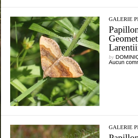
GALERIE 
Papillon
Geometr
Larentii
by
DOMINI
Aucun comm
GALERIE 
Papillon