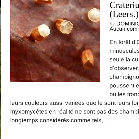
Crater
(Leers.
by
DOMINI
Aucun comm
En forêt d’
minuscules
seule la cu
d’observer.
champigno
poussent et
ou les tron
leurs couleurs aussi variées que le sont leurs f
myxomycètes en réalité ne sont pas des champ
longtemps considérés comme tels,...