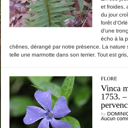
et froides,
du jour cro
forêt d’Orl
d’une tronç
écho à la p
chênes, dérangé par notre présence. La nature s
telle une marmotte dans son terrier. Tout est gris, 
FLORE
Vinca m
1753. –
pervenc
by
DOMINI
Aucun comm