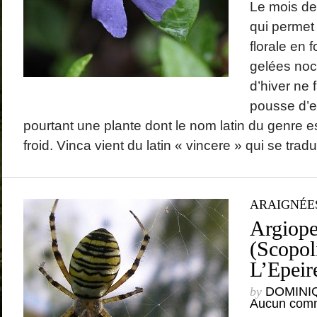
Le mois de 
qui permet 
florale en 
gelées noct
d’hiver ne 
pousse d’es
pourtant une plante dont le nom latin du genre e
froid. Vinca vient du latin « vincere » qui se tradui
ARAIGNÉE
Argiope
(Scopol
L’Epeir
by
DOMINI
Aucun comm