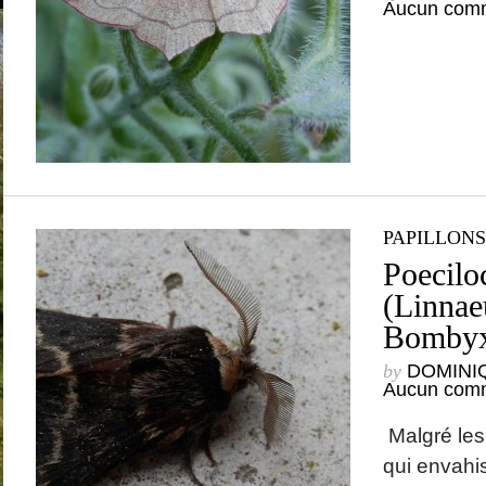
Aucun comm
PAPILLONS
Poecilo
(Linnae
Bombyx
by
DOMINI
Aucun comm
Malgré le
qui envahis