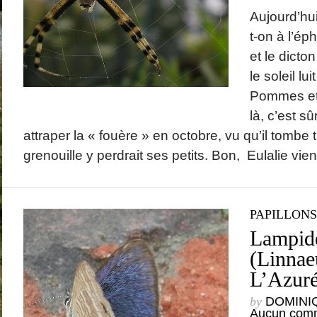
Aujourd’hui
t-on à l’ép
et le dicto
le soleil lu
Pommes et c
là, c’est s
attraper la « fouère » en octobre, vu qu’il tombe
grenouille y perdrait ses petits. Bon, Eulalie vient
PAPILLONS
Lampide
(Linnae
L’Azuré
by
DOMINI
Aucun comm