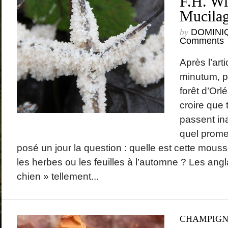
F.H. Wi
Mucilag
by
DOMINI
Comments
Après l’art
minutum, p
forêt d’Orlé
croire que
passent in
quel prome
posé un jour la question : quelle est cette mous
les herbes ou les feuilles à l’automne ? Les angl
chien » tellement...
CHAMPIG