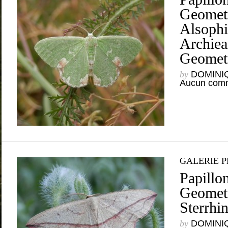
Geometr
Alsophi
Archiea
Geometr
by
DOMINI
Aucun comm
GALERIE 
Papillon
Geometr
Sterrhin
by
DOMINI