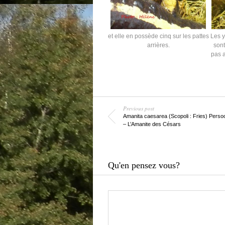
et elle en possède cinq sur les pattes
Les y
arrières.
sont
pas a
Previous post
Amanita caesarea (Scopoli : Fries) Perso
– L’Amanite des Césars
Qu'en pensez vous?