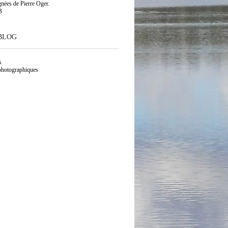
gnées de Pierre Oger.
B
BLOG
s
photographiques