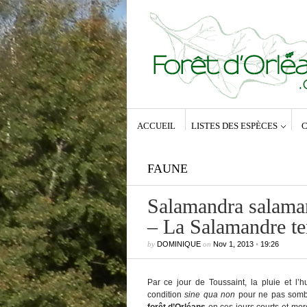
ACCUEIL
LISTES DES ESPÈCES
C
FAUNE
Salamandra salaman
– La Salamandre ter
Commentaires récents
Dominique
dans
Zeuzera pyrina (Lin
by
DOMINIQUE
on
Nov 1, 2013
•
19:26
1761) – La Coquette
Anne-Lyse MESSAGER
dans
Zeuz
pyrina (Linné, 1761) – La Coquette
Par ce jour de Toussaint, la pluie et l’
Dominique
dans
Zeuzera pyrina (Lin
1761) – La Coquette
condition
sine qua non
pour ne pas sombr
Vince
dans
Zeuzera pyrina (Linné, 1