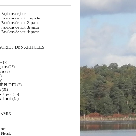
s Papillons de jour
 Papillons de nuit. 1re partie
 Papillons de nuit. 2e partie
 Papillons de nuit. 3e partie
 Papillons de nuit. 4e partie
ORIES DES ARTICLES
es
(5)
gnons
(23)
res
(7)
)
5)
IE PHOTO
(8)
s
(31)
s de jour
(16)
s de nuit
(15)
 AMIS
.net
 Florule