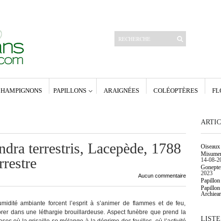
HAMPIGNONS
PAPILLONS
ARAIGNÉES
COLÉOPTÈRES
FL
Articles récents
Oiseaux de la forêt d’Orléans.
Papillon de nuit. Geometridae : Larentiinae.
Papillon de nuit. Geometridae : Alsophilinae,
ARTIC
Archiearinae, Geometrinae.
Papillon de nuit. Geometridae : Sterrhinae.
Poecilocampa populi (Linnaeus 1758) – Le
dra terrestris, Lacepède, 1788
Oiseaux 
Bombyx du peuplier
Misumena
restre
14-08-2
Archives
Gonepter
né,
janvier 2023
2023
Aucun commentaire
mars 2017
Papillon
era
décembre 2016
Papillon
Archiear
février 2016
humidité ambiante forcent l’esprit à s’animer de flammes et de feu,
né,
janvier 2016
décembre 2015
er dans une léthargie brouillardeuse. Aspect funèbre que prend la
LISTE
761) –
décembre 2014