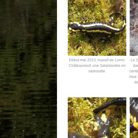
Début mai 2013, massif de Lorris-
Le 
Châteauneuf, une Salamandre en
da
vadrouille.
cent
mue u
da