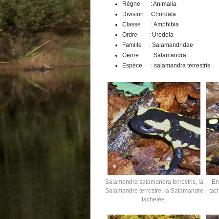
Règne : Animalia
Division : Chordata
Classe : Amphibia
Ordre : Urodela
Famille : Salamandridae
Genre : Salamandra
Espèce : salamandra terrestris
Salamandra salamandra terrestris, la
En
Salamandre terrestre, la Salamandre
tac
tachetée.