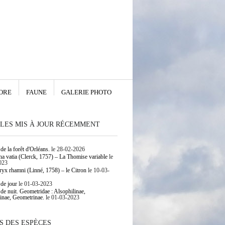
ORE
FAUNE
GALERIE PHOTO
LES MIS À JOUR RÉCEMMENT
de la forêt d'Orléans.
le 28-02-2026
 vatia (Clerck, 1757) – La Thomise variable
le
023
yx rhamni (Linné, 1758) – le Citron
le 10-03-
 de jour
le 01-03-2023
 de nuit. Geometridae : Alsophilinae,
inae, Geometrinae.
le 01-03-2023
S DES ESPÈCES