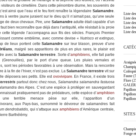
ses où la grisaille se mélange à la déprime des feuilles, où l’activité
janvier 2014
es visiteurs de cimetière. Dans cette pénombre diurne, les souvenirs de
mis
décembre 2013
’est ainsi que l’eau et le feu font renaître la légendaire
Salamandre
.
solitaire
novembre 2013
Liste de
s à ventre jaune juraient sur le dieu qu’il n’aimait pas, qu’une seule
Liste des
octobre 2013
elage de deux chevaux. Pire, une
Salamandre
adulte était capable d’un
Liste des
août 2013
faut bien reconnaître que déjà dans l’antiquité, elle résistait à la proie
Liste des
juillet 2013
Liste des
e cette légende l’accompagna aux fils des siècles. François Premier
juin 2013
mai 2013
choisissant comme emblème, avec comme devise «
Nutrisco et extinguo
,
mars 2013
up de lieux portent cette
Salamandre
sur leur blason, preuve d’une
CATÉG
février 2013
Orléans
, malgré ses apparitions de plus en plus rares, le plaisir est
janvier 2013
tre avec la
Salamandre terrestre
. Sorte d’
amphibiens
, elle fait partie
décembre 2012
(Grenouilles), par le port d’une queue. Les pluies vernales et
novembre 2012
Araigné
, sont les périodes favorables à une observation. Mais la rencontre
Champi
octobre 2012
 à la fin de l’hiver, n’est pas exclue. La
Salamandre terrestre
vit sur
Coléoptè
septembre 2012
Faune
(5
lle déposera ses petits. Elle est
ovovivipare
. En France, il existe trois
août 2012
Flore
(2
juillet 2012
errestris
partout donc chez nous,
Salamandra salamandra fastuosa
GALER
juin 2012
alamandra
des Alpes. C’est une espèce à protéger en sauvegardant
Papillon
mai 2012
onnaissait pratiquement pas de prédateurs, cette espèce d’
amphibien
Papillon
avril 2012
, une terrible menace pèse sur elle, l’apparition d’un
Papillon
rivorans,
aux Pays-bas, surnommé le dévoreur de salamandres fait
ium dendrobatidis,
qui s’attaque aux
amphibiens
d’Amérique centrale,
SITES
ierre Barthélémy.
Champis
Fonge et