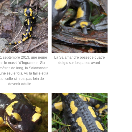
21 septembre 2013, une jeune
La Salamandre possède quatre
ns le massif d’Ingrannes. Six
doigts sur les pattes avant.
imètres de long, la Salamandre
ne seule fois. Vu la taille et la
te, celle-ci n’est pas loin de
devenir adulte.