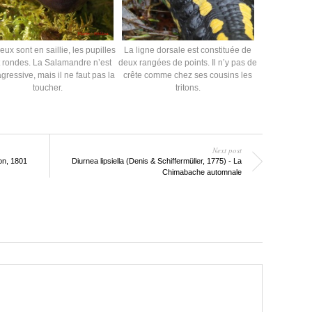
eux sont en saillie, les pupilles
La ligne dorsale est constituée de
 rondes. La Salamandre n’est
deux rangées de points. Il n’y pas de
gressive, mais il ne faut pas la
crête comme chez ses cousins les
toucher.
tritons.
Next post
on, 1801
Diurnea lipsiella (Denis & Schiffermüller, 1775) - La
Chimabache automnale