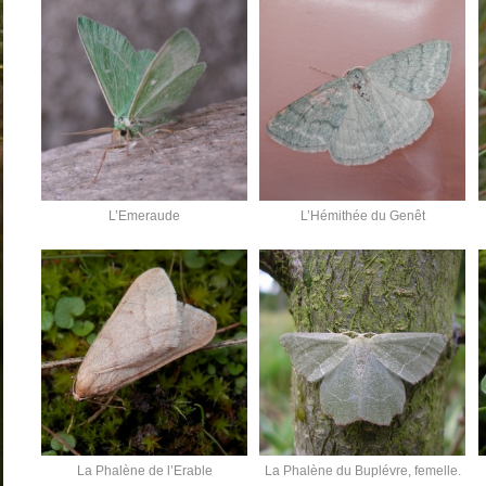
L’Emeraude
L’Hémithée du Genêt
La Phalène de l’Erable
La Phalène du Buplévre, femelle.