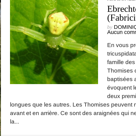
Ebrechte
(Fabric
by
DOMINI
Aucun comm
En vous pr
tricuspidat
famille des
Thomises o
baptisées a
évoquent l
deux premi
longues que les autres. Les Thomises peuvent 
avant et en arrière. Ce sont des araignées qui ne 
la...