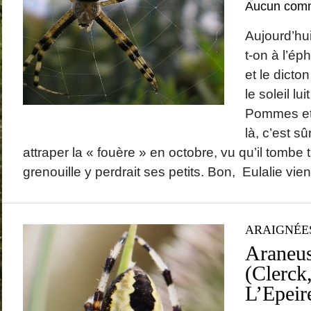
Aucun comm
La Coquette
janvier 2
Dominique
dans
Amanita strobiliformis
décembre
Catégories
(Paulet) Bertillon, 1866 – L’ Amanite solitaire
novembre
Araignées
Aujourd’hui
octobre 2
Champignons
t-on à l’ép
août 2013
Coléoptères
juillet 201
Faune
et le dicto
juin 2013
Flore
mai 2013
GALERIE PHOTO
le soleil lu
mars 201
Papillons
février 20
Papillons de jour
Pommes et c
janvier 2
Papillons de nuit
là, c’est s
décembre
novembre
attraper la « fouère » en octobre, vu qu’il tombe
octobre 2
septembre
grenouille y perdrait ses petits. Bon, Eulalie vient
août 2012
juillet 201
juin 2012
mai 2012
avril 2012
ARAIGNÉE
Araneu
(Clerck
L’Epeir