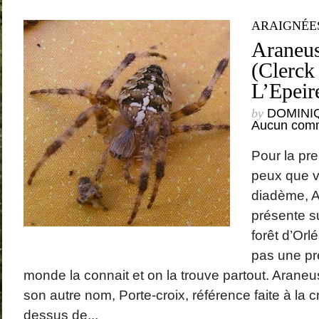
ARAIGNÉE
Araneus
(Clerck
L’Epeir
by
DOMINI
Aucun comm
Pour la pre
peux que v
diadème, 
présente s
forêt d’Orl
pas une pré
monde la connait et on la trouve partout. Arane
son autre nom, Porte-croix, référence faite à la c
dessus de...