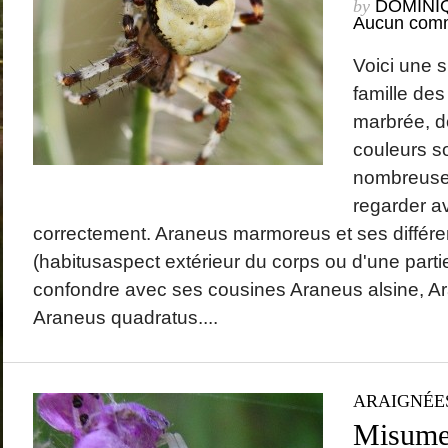
by
DOMINI
Aucun comm
Voici une 
famille des
marbrée, do
couleurs so
nombreuses
regarder a
correctement. Araneus marmoreus et ses différe
(habitusaspect extérieur du corps ou d'une parti
confondre avec ses cousines Araneus alsine, A
Araneus quadratus....
ARAIGNÉE
Misumen