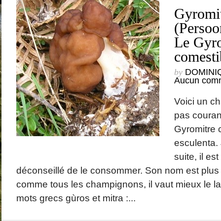
Gyromit
(Persoo
Le Gyro
comesti
by
DOMINI
Aucun comm
Voici un c
pas courant
Gyromitre 
esculenta. 
suite, il es
déconseillé de le consommer. Son nom est plus
comme tous les champignons, il vaut mieux le la
mots grecs gùros et mitra :...