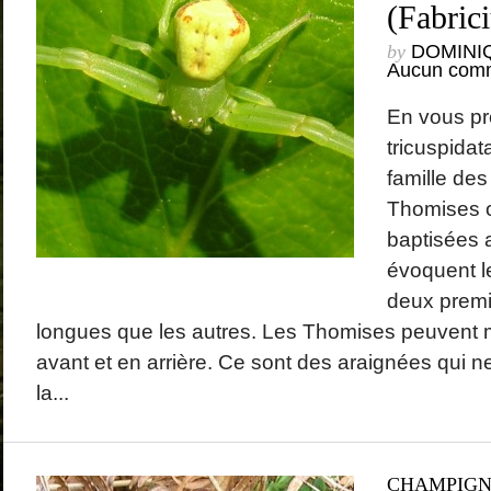
(Fabric
by
DOMINI
Aucun comm
En vous pr
tricuspidat
famille des
Thomises o
baptisées a
évoquent l
deux premi
longues que les autres. Les Thomises peuvent 
avant et en arrière. Ce sont des araignées qui ne 
la...
CHAMPIG