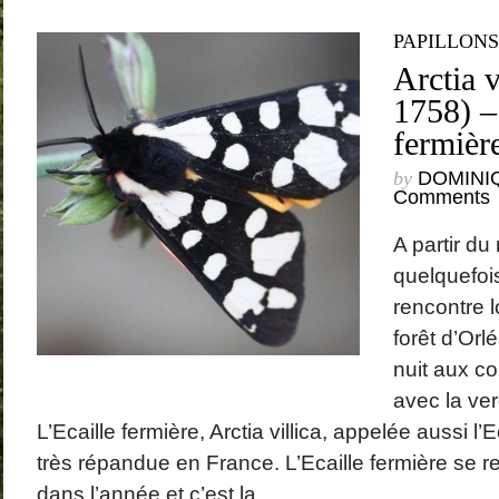
PAPILLONS
Arctia v
1758) –
fermièr
by
DOMINI
Comments
A partir du
quelquefois 
rencontre l
forêt d’Orl
nuit aux c
avec la ve
L’Ecaille fermière, Arctia villica, appelée aussi l’E
très répandue en France. L’Ecaille fermière se re
dans l’année et c’est la...