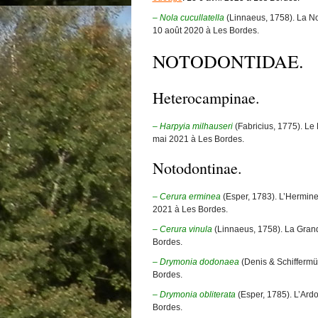
– Nola cucullatella
(Linnaeus, 1758). La N
10 août 2020 à Les Bordes.
NOTODONTIDAE.
Heterocampinae.
– Harpyia milhauser
i
(Fabricius, 1775). Le
mai 2021 à Les Bordes.
Notodontinae.
– Cerura erminea
(Esper, 1783). L’Hermin
2021 à Les Bordes.
– Cerura vinula
(Linnaeus, 1758). La Gra
Bordes.
– Drymonia dodonaea
(Denis & Schiffermül
Bordes.
– Drymonia obliterata
(Esper, 1785). L’Ard
Bordes.