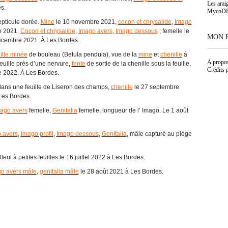
Les arai
es.
MycoD
epticule dorée.
Mine
le 10 novembre 2021,
cocon et chrysalide
,
Imago
e 2021.
Cocon et chrysalide
,
Imago avers
,
Imago dessous
; femelle le
MON 
écembre 2021. À Les Bordes.
ille minée
de bouleau (Betula pendula), vue de la
mine
et
chenille
à
A propo
euille près d’une nervure,
fente
de sortie de la chenille sous la feuille,
Crédits 
e 2022. À Les Bordes.
ans une feuille de Liseron des champs,
chenille
le 27 septembre
Les Bordes.
ago avers
femelle,
Genitalia
femelle, longueur de l’ Imago. Le 1 août
 avers
,
Imago profil
,
Imago dessous
,
Genitalia
, mâle capturé au piège
lleul à petites feuilles le 16 juillet 2022 à Les Bordes.
o avers mâle
,
genitalia mâle
le 28 août 2021 à Les Bordes.