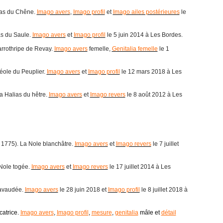
ias du Chêne.
Imago avers
,
Imago profil
et
Imago ailes postérieures
le
as du Saule.
Imago avers
et
Imago profil
le 5 juin 2014 à Les Bordes.
arrothripe de Revay.
Imago avers
femelle,
Genitalia femelle
le 1
éole du Peuplier.
Imago avers
et
Imago profil
le 12 mars 2018 à Les
a Halias du hêtre.
Imago avers
et
Imago revers
le 8 août 2012 à Les
, 1775). La Nole blanchâtre.
Imago avers
et
Imago revers
le 7 juillet
Nole togée.
Imago avers
et
Imago revers
le 17 juillet 2014 à Les
ravaudée.
Imago avers
le 28 juin 2018 et
Imago profil
le 8 juillet 2018 à
catrice.
Imago avers
,
Imago profil
,
mesure
,
genitalia
mâle et
détail