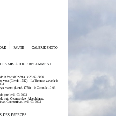
ORE
FAUNE
GALERIE PHOTO
LES MIS À JOUR RÉCEMMENT
de la forêt d'Orléans.
le 28-02-2026
 vatia (Clerck, 1757) – La Thomise variable
le
023
yx rhamni (Linné, 1758) – le Citron
le 10-03-
 de jour
le 01-03-2023
 de nuit. Geometridae : Alsophilinae,
inae, Geometrinae.
le 01-03-2023
S DES ESPÈCES