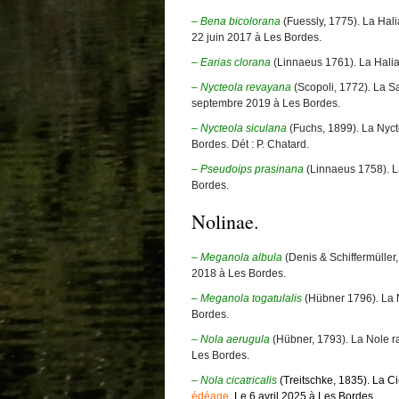
– Bena bicolorana
(Fuessly, 1775). La Hal
22 juin 2017 à Les Bordes.
–
Earias clorana
(Linnaeus 1761). La Hali
– Nycteola revayana
(Scopoli, 1772). La S
septembre 2019 à Les Bordes.
– Nycteola siculana
(Fuchs, 1899). La Nyct
Bordes. Dét : P. Chatard.
– Pseudoips prasinana
(Linnaeus 1758). L
Bordes.
Nolinae.
– Meganola albula
(Denis & Schiffermüller
2018 à Les Bordes.
–
Meganola togatulalis
(Hübner 1796). La 
Bordes.
– Nola aerugula
(Hübner, 1793). La Nole 
Les Bordes.
– Nola cicatricalis
(Treitschke, 1835). La Ci
édéage
. Le 6 avril 2025 à Les Bordes.