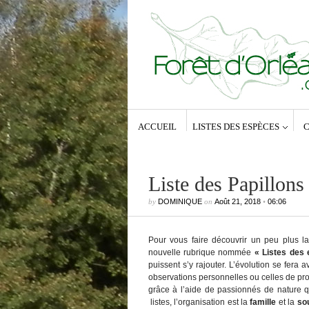
ACCUEIL
LISTES DES ESPÈCES
C
Liste des Papillons 
by
DOMINIQUE
on
Août 21, 2018
•
06:06
Commentaires récents
Pour vous faire découvrir un peu plus l
Dominique
dans
Zeuzera pyrina (Lin
1761) – La Coquette
nouvelle rubrique nommée
« Listes des 
Anne-Lyse MESSAGER
dans
Zeuz
puissent s’y rajouter. L’évolution se fer
pyrina (Linné, 1761) – La Coquette
observations personnelles ou celles de pr
Dominique
dans
Zeuzera pyrina (Lin
grâce à l’aide de passionnés de nature qu
1761) – La Coquette
listes, l’organisation est la
famille
et la
so
Vince
dans
Zeuzera pyrina (Linné, 1