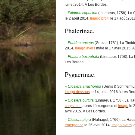
juillet 2014. À Les Bordes.
– Ptilodon capucina
(Linnaeus, 1758). La 
le 2 août 2014.
Imago profil
le 17 août 2018
Phalerinae.
– Peridea anceps
(Goeze, 1781). La Timid
2014,
Imago avers
mâle le 17 avril 2015. 
–
Phalera bucephala
(Linnaeus 1758). La
Les Bordes.
Pygaerinae.
– Clostera anachoreta
(Denis & Schiffermü
Imago dessous
le 14 juillet 2016 à Les Bor
– Clostera curtula
(Linnaeus, 1758). La H
chrysalide
après l’émergence et
Imago
le 2
avril 2015. À Les Bordes.
– Clostera pigra
(Hufnagel, 1766). La Hau
émergence
le 26 avril 2014.
Imago avers
le