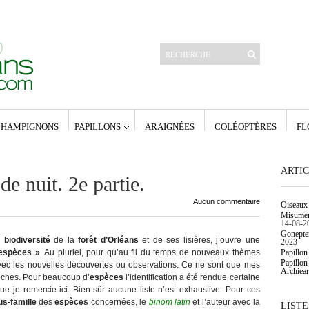
HAMPIGNONS
PAPILLONS
ARAIGNÉES
COLÉOPTÈRES
FL
Articles récents
Oiseaux de la forêt d’Orléans.
Papillon de nuit. Geometridae : Larentiinae.
Papillon de nuit. Geometridae : Alsophilinae,
ARTIC
Archiearinae, Geometrinae.
de nuit. 2e partie.
Papillon de nuit. Geometridae : Sterrhinae.
Poecilocampa populi (Linnaeus 1758) – Le
Aucun commentaire
Oiseaux 
Bombyx du peuplier
Misumena
14-08-2
Archives
Gonepter
a
biodiversité
de la
forêt d’Orléans
et de ses lisières, j’ouvre une
né,
janvier 2023
2023
mars 2017
espèces »
. Au pluriel, pour qu’au fil du temps de nouveaux thèmes
Papillon
era
décembre 2016
Papillon
a avec les nouvelles découvertes ou observations. Ce ne sont que mes
Archiear
février 2016
oches. Pour beaucoup d’
espèces
l’identification a été rendue certaine
né,
janvier 2016
e je remercie ici. Bien sûr aucune liste n’est exhaustive. Pour ces
décembre 2015
us-famille
des
espèces
concernées, le
binom latin
et l’auteur avec la
LISTE
761) –
décembre 2014