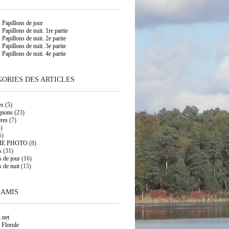
s Papillons de jour
 Papillons de nuit. 1re partie
 Papillons de nuit. 2e partie
 Papillons de nuit. 3e partie
 Papillons de nuit. 4e partie
ORIES DES ARTICLES
es
(5)
gnons
(23)
res
(7)
)
5)
IE PHOTO
(8)
s
(31)
s de jour
(16)
s de nuit
(15)
 AMIS
.net
 Florule