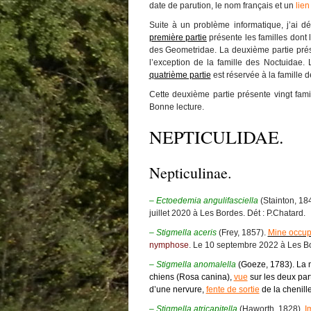
date de parution, le nom français et un
lien
La Coquette
Dominique
dans
Amanita strobilifor
Catégories
Suite à un problème informatique, j’ai dé
(Paulet) Bertillon, 1866 – L’ Amanite 
Araignées
première partie
présente les familles dont l
Champignons
des Geometridae. La deuxième partie présen
Coléoptères
l’exception de la famille des Noctuidae.
Faune
quatrième partie
est réservée à la famille 
Flore
GALERIE PHOTO
Cette deuxième partie présente vingt fami
Papillons
Bonne lecture.
Papillons de jour
Papillons de nuit
NEPTICULIDAE.
Nepticulinae.
– Ectoedemia angulifasciella
(Stainton, 18
juillet 2020 à Les Bordes. Dét : P.Chatard.
– Stigmella aceris
(Frey, 1857).
Mine occu
nymphose
. Le 10 septembre 2022 à Les B
– Stigmella anomalella
(Goeze, 1783). La m
chiens (Rosa canina),
vue
sur les deux part
d’une nervure,
fente de sortie
de la chenill
– Stigmella atricapitella
(Haworth, 1828).
I