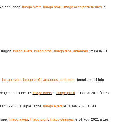
ole-capuchon.
Imago avers
,
Imago profil
,
Imago ailes postérieures
le
 Dragon.
Imago avers
,
Imago profil
,
Imago face
,
antennes
; mâle le 10
e.
Imago avers
,
Imago profil
,
antennes
,
abdomen
; femelle le 14 juin
nde Queue-Fourchue.
Imago avers
et
Imago profil
le 17 mai 2017 à Les
ler, 1775). La Triple Tache.
Imago avers
le 10 mai 2021 à Les
oisée.
Imago avers
,
Imago profil
,
Imago dessous
le 14 août 2021 à Les