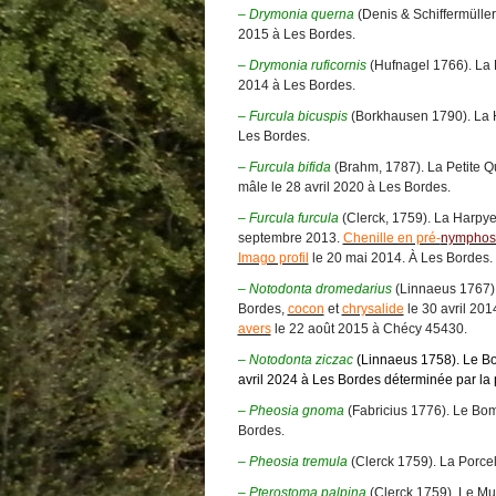
– Drymonia querna
(Denis & Schiffermülle
2015 à Les Bordes.
–
Drymonia ruficornis
(Hufnagel 1766). La
2014 à Les Bordes.
–
Furcula bicuspis
(Borkhausen 1790). La 
Les Bordes.
– Furcula bifida
(Brahm, 1787). La Petite 
mâle le 28 avril 2020 à Les Bordes.
– Furcula furcula
(Clerck, 1759). La Harpy
septembre 2013.
Chenille en pré-
nymphos
Imago profil
le 20 mai 2014. À Les Bordes.
–
Notodonta dromedarius
(Linnaeus 1767)
Bordes,
cocon
et
chrysalide
le 30 avril 20
avers
le 22 août 2015 à Chécy 45430.
–
Notodonta ziczac
(Linnaeus 1758). Le Bo
avril 2024 à Les Bordes déterminée par la
–
Pheosia gnoma
(Fabricius 1776). Le Bo
Bordes.
–
Pheosia tremula
(Clerck 1759). La Porce
–
Pterostoma palpina
(Clerck 1759). Le M