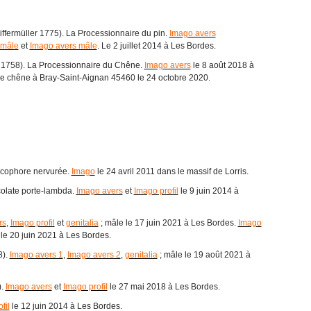
ffermüller 1775). La Processionnaire du pin.
Imago avers
 mâle
et
Imago avers mâle
. Le 2 juillet 2014 à Les Bordes.
 1758). La Processionnaire du Chêne.
Imago avers
le 8 août 2018 à
de chêne à Bray-Saint-Aignan 45460 le 24 octobre 2020.
Œcophore nervurée.
Imago
le 24 avril 2011 dans le massif de Lorris.
olate porte-lambda.
Imago avers
et
Imago profil
le 9 juin 2014 à
rs
,
Imago profil
et
genitalia
; mâle le 17 juin 2021 à Les Bordes.
Imago
 le 20 juin 2021 à Les Bordes.
8).
Imago avers 1
,
Imago avers 2
,
genitalia
; mâle le 19 août 2021 à
).
Imago avers
et
Imago profil
le 27 mai 2018 à Les Bordes.
fil
le 12 juin 2014 à Les Bordes.