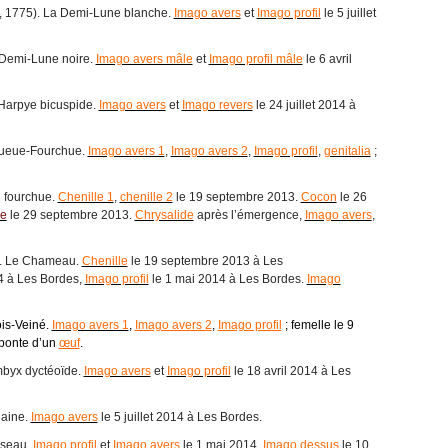
r, 1775). La Demi-Lune blanche.
Imago avers
et
Imago profil
le 5 juillet
 Demi-Lune noire.
Imago avers mâle
et
Imago profil mâle
le 6 avril
Harpye bicuspide.
Imago avers
et
Imago revers
le 24 juillet 2014 à
Queue-Fourchue.
Imago avers 1
,
Imago avers 2
,
Imago profil
,
genitalia
;
e fourchue.
Chenille 1
,
chenille 2
le 19 septembre 2013.
Cocon
le 26
e
le 29 septembre 2013.
Chrysalide
après l’émergence,
Imago avers
,
. Le Chameau.
Chenille
le 19 septembre 2013 à Les
14 à Les Bordes,
Imago profil
le 1 mai 2014 à Les Bordes.
Imago
is-Veiné.
Imago avers 1
,
Imago avers 2
,
Imago profil
; femelle le 9
 ponte d’un
œuf
.
mbyx dyctéoïde.
Imago avers
et
Imago profil
le 18 avril 2014 à Les
laine.
Imago avers
le 5 juillet 2014 à Les Bordes.
useau.
Imago profil
et
Imago avers
le 1 mai 2014,
Imago dessus
le 10