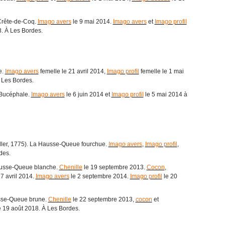
Crête-de-Coq.
Imago avers
le 9 mai 2014.
Imago avers
et
Imago profil
. À Les Bordes.
e.
Imago avers
femelle le 21 avril 2014,
Imago profil
femelle le 1 mai
À Les Bordes.
 Bucéphale.
Imago avers
le 6 juin 2014 et
Imago profil
le 5 mai 2014 à
ller, 1775). La Hausse-Queue fourchue.
Imago avers
,
Imago profil
,
des.
ausse-Queue blanche.
Chenille
le 19 septembre 2013.
Cocon
,
7 avril 2014.
Imago avers
le 2 septembre 2014.
Imago profil
le 20
sse-Queue brune.
Chenille
le 22 septembre 2013,
cocon
et
 19 août 2018. À Les Bordes.