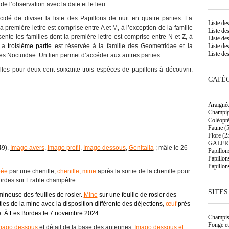
de l’observation avec la date et le lieu.
janvier 2014
mis
décembre 2013
cidé de diviser la liste des Papillons de nuit en quatre parties. La
solitaire
novembre 2013
Liste de
a première lettre est comprise entre A et M, à l’exception de la famille
Liste des
octobre 2013
te les familles dont la première lettre est comprise entre N et Z, à
Liste des
août 2013
 La
troisième partie
est réservée à la famille des Geometridae et la
Liste des
juillet 2013
Liste des
des Noctuidae. Un lien permet d’accéder aux autres parties.
juin 2013
mai 2013
lles pour deux-cent-soixante-trois espèces de papillons à découvrir.
mars 2013
CATÉG
février 2013
janvier 2013
décembre 2012
novembre 2012
Araigné
Champi
octobre 2012
Coléoptè
septembre 2012
Faune
(5
août 2012
Flore
(2
juillet 2012
GALER
juin 2012
49).
Imago avers
,
Imago profil
,
Imago dessous
,
Genitalia
; mâle le 26
Papillon
mai 2012
Papillon
avril 2012
Papillon
pée
par une chenille,
chenille
,
mine
après la sortie de la chenille pour
ordes sur Erable champêtre.
SITES
ineuse des feuilles de rosier.
Mine
sur une feuille de rosier des
ies de la mine avec la disposition différente des déjections,
œuf
près
e. À Les Bordes le 7 novembre 2024.
Champis
Fonge et
mago dessous
et détail de la base des antennes,
Imago dessous et