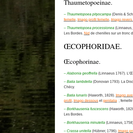
Thaumetopoeinae.
–
Thaumetopoea pityocampa
(Denis & Schi
femelle
,
Imago profil femelle
,
Imago revers
– Thaumetopoea processionea
(Linnaeus,
Les Bordes.
Nid
de chenilles sur un tronc 
ŒCOPHORIDAE.
Œcophorinae.
– Alabonia geoffrella
(Linnaeus 1767). L’
–
Batia lambdella
(Donovan 1793). La Disc
Chécy.
– Batia lunaris
(Haworth, 1828).
Imago ave
profil
,
Imago dessous
et
genitalia
; femelle
– Borkhausenia fuscescens
(Haworth, 182
Les Bordes.
– Borkhausenia minutella
(Linnaeus, 1758
– Crassa unitella
(Hübner, 1796).
Imago pro