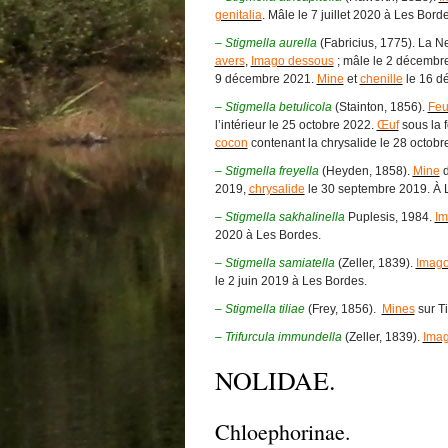
genitalia
. Mâle le 7 juillet 2020 à Les Bord
– Stigmella aurella
(Fabricius, 1775). La N
avers
,
Imago dessous
; mâle le 2 décembr
9 décembre 2021.
Mine
et
chenille
le 16 d
– Stigmella betulicola
(Stainton, 1856).
Feu
l’intérieur le 25 octobre 2022.
Œuf
sous la f
cocon
contenant la chrysalide le 28 octobr
– Stigmella freyella
(Heyden, 1858).
Mine
d
2019,
chrysalide
le 30 septembre 2019. À 
– Stigmella sakhalinella
Puplesis, 1984.
Im
2020 à Les Bordes.
– Stigmella samiatella
(Zeller, 1839).
Imago
le 2 juin 2019 à Les Bordes.
– Stigmella tiliae
(Frey, 1856).
Mines
sur Ti
– Trifurcula immundella
(Zeller, 1839).
Imag
NOLIDAE.
Chloephorinae.