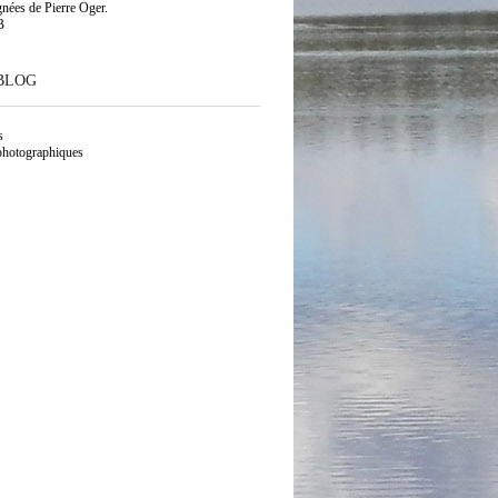
gnées de Pierre Oger.
B
BLOG
s
photographiques