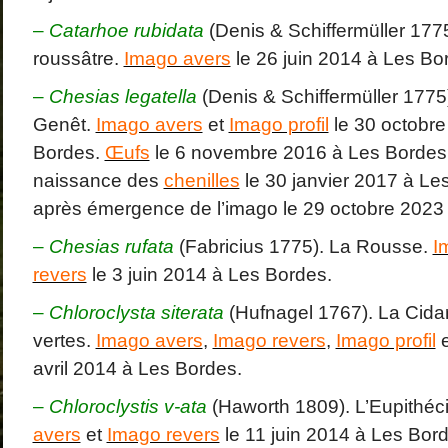
–
Catarhoe rubidata
(Denis & Schiffermüller 1775
roussâtre.
Imago avers
le 26 juin 2014 à Les Bo
–
Chesias legatella
(Denis & Schiffermüller 1775
Genêt.
Imago avers
et
Imago profil
le 30 octobre
Bordes.
Œufs
le 6 novembre 2016 à Les Bordes
naissance des
chenilles
le 30 janvier 2017 à Le
après émergence de l’imago le 29 octobre 2023
–
Chesias rufata
(Fabricius 1775). La Rousse.
I
revers
le 3 juin 2014 à Les Bordes.
–
Chloroclysta siterata
(Hufnagel 1767). La Cida
vertes.
Imago avers
,
Imago revers
,
Imago profil
avril 2014 à Les Bordes.
–
Chloroclystis v-ata
(Haworth 1809). L’Eupithéc
avers
et
Imago revers
le 11 juin 2014 à Les Bor