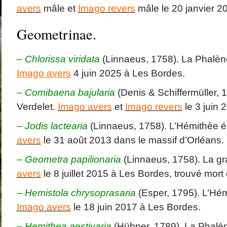
avers
mâle et
Imago revers
mâle le 20 janvier 2
Geometrinae.
– Chlorissa viridata
(Linnaeus, 1758). La Phalène
Imago avers
4 juin 2025 à Les Bordes.
–
Comibaena bajularia
(Denis & Schiffermüller, 
Verdelet.
Imago avers
et
Imago revers
le 3 juin 
– Jodis lactearia
(Linnaeus, 1758). L’Hémithée 
avers
le 31 août 2013 dans le massif d’Orléans.
–
Geometra papilionaria
(Linnaeus, 1758). La g
avers
le 8 juillet 2015 à Les Bordes, trouvé mort 
– Hemistola chrysoprasaria
(Esper, 1795). L’Hém
Imago avers
le 18 juin 2017 à Les Bordes.
–
Hemithea aestivaria
(Hübner, 1789). La Phalèn