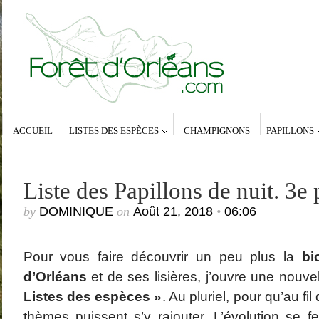
ACCUEIL
LISTES DES ESPÈCES
CHAMPIGNONS
PAPILLONS
Articles récen
Oiseaux de la f
Papillon de nui
Papillon de nui
Archiearinae, 
Liste des Papillons de nuit. 3e p
Papillon de nui
Poecilocampa 
by
DOMINIQUE
on
Août 21, 2018
•
06:06
Bombyx du peu
Commentaires récents
Archives
Dominique
dans
Zeuzera pyrina (Linné,
janvier 2
Pour vous faire découvrir un peu plus la
bi
1761) – La Coquette
mars 201
Anne-Lyse MESSAGER
dans
Zeuzera
décembre
d’Orléans
et de ses lisières, j’ouvre une nouv
pyrina (Linné, 1761) – La Coquette
février 20
Dominique
Listes des espèces »
dans
Zeuzera pyrina (Linné,
. Au pluriel, pour qu’au f
janvier 2
1761) – La Coquette
décembre
thèmes puissent s’y rajouter. L’évolution se f
Vince
dans
Zeuzera pyrina (Linné, 1761) –
décembre