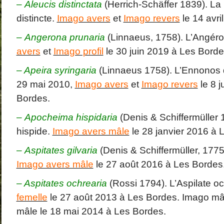
–
Aleucis distinctata
(Herrich-Schäffer 1839). La
distincte.
Imago avers
et
Imago revers
le 14 avri
– Angerona prunaria
(Linnaeus, 1758). L’Angéro
avers
et
Imago profil
le 30 juin 2019 à Les Borde
– Apeira syringaria
(Linnaeus 1758). L’Ennonos d
29 mai 2010,
Imago avers
et
Imago revers
le 8 j
Bordes.
–
Apocheima hispidaria
(Denis & Schiffermüller 
hispide.
Imago avers mâle
le 28 janvier 2016 à 
– Aspitates gilvaria
(Denis & Schiffermüller, 1775)
Imago avers mâle
le 27 août 2016 à Les Bordes
– Aspitates ochrearia
(Rossi 1794). L’Aspilate o
femelle
le 27 août 2013 à Les Bordes. Imago mâ
mâle le 18 mai 2014 à Les Bordes.