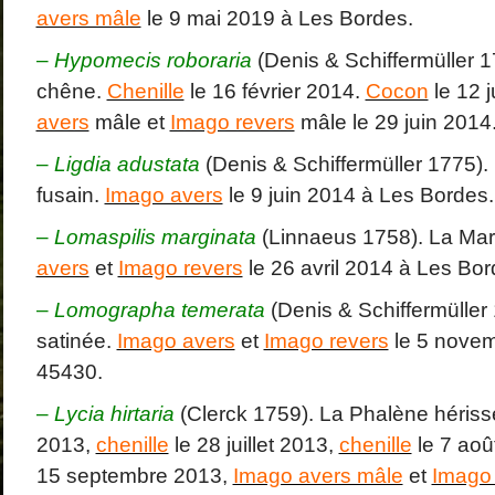
avers mâle
le 9 mai 2019 à Les Bordes.
–
Hypomecis roboraria
(Denis & Schiffermüller 
chêne.
Chenille
le 16 février 2014.
Cocon
le 12 
avers
mâle et
Imago revers
mâle le 29 juin 2014
–
Ligdia adustata
(Denis & Schiffermüller 1775).
fusain.
Imago avers
le 9 juin 2014 à Les Bordes.
–
Lomaspilis marginata
(Linnaeus 1758). La Ma
avers
et
Imago revers
le 26 avril 2014 à Les Bor
–
Lomographa temerata
(Denis & Schiffermüller
satinée.
Imago avers
et
Imago revers
le 5 nove
45430.
–
Lycia hirtaria
(Clerck 1759). La Phalène héris
2013,
chenille
le 28 juillet 2013,
chenille
le 7 aoû
15 septembre 2013,
Imago avers mâle
et
Imago 