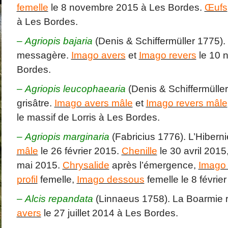
femelle
le 8 novembre 2015 à Les Bordes.
Œufs
à Les Bordes.
–
Agriopis bajaria
(Denis & Schiffermüller 1775). 
messagère.
Imago avers
et
Imago revers
le 10 
Bordes.
–
Agriopis leucophaearia
(Denis & Schiffermüller
grisâtre.
Imago avers mâle
et
Imago revers mâle
le massif de Lorris à Les Bordes.
–
Agriopis marginaria
(Fabricius 1776). L’Hiberni
mâle
le 26 février 2015.
Chenille
le 30 avril 2015
mai 2015.
Chrysalide
après l’émergence,
Imago 
profil
femelle,
Imago dessous
femelle le 8 févrie
–
Alcis repandata
(Linnaeus 1758). La Boarmie 
avers
le 27 juillet 2014 à Les Bordes.