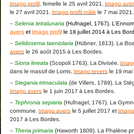
Imago profil
, femelle le 25 avril 2021.
Imago aver
le 27 avril 2021.
Imago profil mâle
le 7 mai 2021.
– Selenia tetralunaria
(Hufnagel, 1767). L’Ennomo
avers
et
Imago profil
le 18 juillet 2014 à Les Bor
– Selidosema taeniolaria
(Hübner, 1813). La Bo
avers
le 26 août 2015 à Les Bordes.
–
Siona lineata
(Scopoli 1763). La Divisée.
Imag
dans le massif de Lorris,
Imago revers
le 19 mai
–
Stegania trimaculata
(de Villers, 1789). La Sté
Imago avers
le 1 juin 2017 à Les Bordes.
–
Tephronia sepiaria
(Hufnagel, 1767). La Gymn
commune.
Imago avers
le 5 juillet 2017 et
Imago
2017 à Les Bordes.
–
Theria primaria
(Haworth 1809). La Phalène p