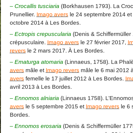
–
Crocallis tusciaria
(Borkhausen 1793). La Croc
Prunellier.
Imago avers
le 24 septembre 2014 e
octobre 2014 à Les Bordes.
–
Ectropis crepuscularia
(Denis & Schiffermüller
crépusculaire.
Imago avers
le 27 février 2017,
I
revers
le 2 mars 2017. À Les Bordes.
– Ematurga atomaria
(Linnaeus, 1758). La Phal
avers
mâle et
Imago revers
mâle le 6 mai 2012 
avers
femelle le 17 juillet 2012 à Les Bordes.
Ima
avril 2013 à Les Bordes.
–
Ennomos alniaria
(Linnaeus 1758). L’Ennomos 
avers
le 5 septembre 2015 et
Imago revers
le 6
Bordes.
–
Ennomos erosaria
(Denis & Schiffermüller 17