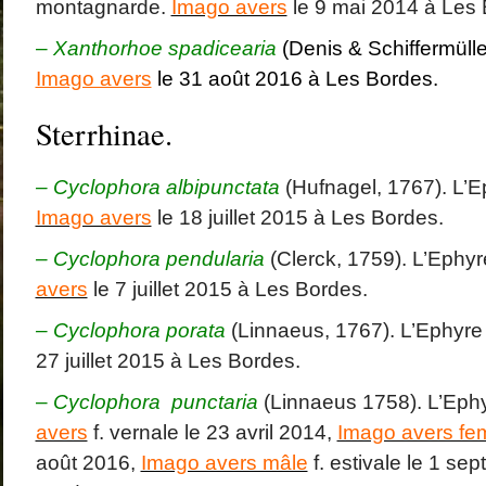
montagnarde.
Imago avers
le 9 mai 2014 à Les 
–
Xanthorhoe spadicearia
(Denis & Schiffermüll
Imago avers
le 31 août 2016 à Les Bordes.
Sterrhinae.
– Cyclophora albipunctata
(Hufnagel, 1767). L’
Imago avers
le 18 juillet 2015 à Les Bordes.
– Cyclophora pendularia
(Clerck, 1759). L’Ephyr
avers
le 7 juillet 2015 à Les Bordes.
– Cyclophora porata
(Linnaeus, 1767). L’Ephyre
27 juillet 2015 à Les Bordes.
–
Cyclophora punctaria
(Linnaeus 1758). L’Eph
avers
f. vernale le 23 avril 2014,
Imago avers fem
août 2016,
Imago avers mâle
f. estivale le 1 se