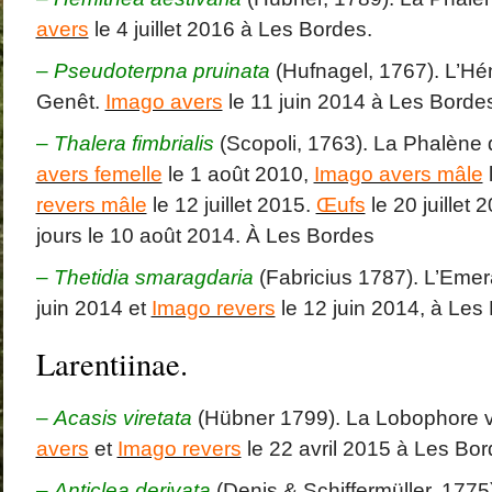
avers
le 4 juillet 2016 à Les Bordes.
–
Pseudoterpna pruinata
(Hufnagel, 1767). L’Hé
Genêt.
Imago avers
le 11 juin 2014 à Les Borde
–
Thalera fimbrialis
(Scopoli, 1763). La Phalène
avers femelle
le 1 août 2010,
Imago avers mâle
revers mâle
le 12 juillet 2015.
Œufs
le 20 juillet 
jours le 10 août 2014. À Les Bordes
–
Thetidia smaragdaria
(Fabricius 1787). L’Eme
juin 2014 et
Imago revers
le 12 juin 2014, à Les
Larentiinae.
–
Acasis viretata
(Hübner 1799). La Lobophore v
avers
et
Imago revers
le 22 avril 2015 à Les Bor
– Anticlea derivata
(Denis & Schiffermüller, 1775)