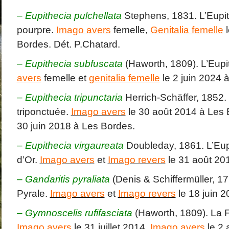
–
Eupithecia
pulchellata
Stephens, 1831. L’Eupith
pourpre.
Imago avers
femelle,
Genitalia femelle
l
Bordes. Dét. P.Chatard.
–
Eupithecia subfuscata
(Haworth, 1809). L’Eupit
avers
femelle et
genitalia femelle
le 2 juin 2024 
–
Eupithecia tripunctaria
Herrich-Schäffer, 1852. 
triponctuée.
Imago avers
le 30 août 2014 à Les
30 juin 2018 à Les Bordes.
–
Eupithecia virgaureata
Doubleday, 1861. L’Eup
d’Or.
Imago avers
et
Imago revers
le 31 août 20
–
Gandaritis pyraliata
(Denis & Schiffermüller, 17
Pyrale.
Imago avers
et
Imago revers
le 18 juin 
– Gymnoscelis rufifasciata
(Haworth, 1809). La 
Imago avers
le 31 juillet 2014,
Imago avers
le 2 