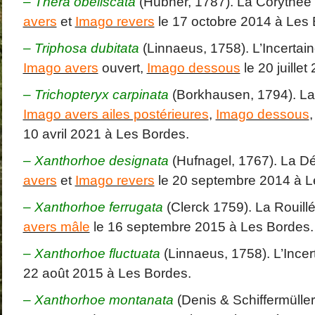
–
Thera obeliscata
(Hübner, 1787). La Corythée
avers
et
Imago revers
le 17 octobre 2014 à Les 
– Triphosa dubitata
(Linnaeus, 1758). L’Incertai
Imago avers
ouvert,
Imago dessous
le 20 juille
– Trichopteryx carpinata
(Borkhausen, 1794). L
Imago avers ailes postérieures
,
Imago dessous
10 avril 2021 à Les Bordes.
–
Xanthorhoe designata
(Hufnagel, 1767). La D
avers
et
Imago revers
le 20 septembre 2014 à L
–
Xanthorhoe ferrugata
(Clerck 1759). La Rouill
avers mâle
le 16 septembre 2015 à Les Bordes.
– Xanthorhoe fluctuata
(Linnaeus, 1758). L’Incer
22 août 2015 à Les Bordes.
–
Xanthorhoe montanata
(Denis & Schiffermülle