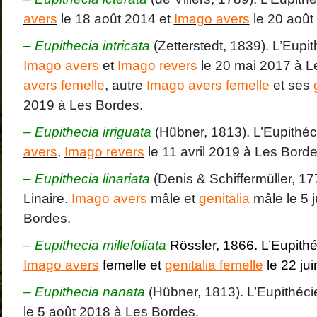
avers
le 18 août 2014 et
Imago avers
le 20 août
– Eupithecia intricata
(Zetterstedt, 1839). L’Eupit
Imago avers
et
Imago revers
le 20 mai 2017 à L
avers femelle
, autre
Imago avers femelle
et ses
2019 à Les Bordes.
– Eupithecia irriguata
(Hübner, 1813). L’Eupithéc
avers
,
Imago revers
le 11 avril 2019 à Les Borde
– Eupithecia linariata
(Denis & Schiffermüller, 177
Linaire.
Imago avers
mâle et
genitalia
mâle le 5 j
Bordes.
– Eupithecia millefoliata
Rössler, 1866. L’Eupithéc
Imago avers
femelle et
genitalia femelle
le 22 ju
– Eupithecia nanata
(Hübner, 1813). L’Eupithéci
le 5 août 2018 à Les Bordes.