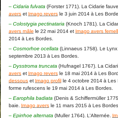
–
Cidaria fulvata
(Forster 1771). La Cidarie fauv
avers
et
Imago revers
le 3 juin 2014 à Les Borde
–
Colostygia pectinataria
(Knoch 1781). La Cidar
avers mâle
le 22 mai 2014 et
Imago avers femel
2014 à Les Bordes.
– Cosmorhoe ocellata
(Linnaeus 1758). Le Lynx
septembre 2013 à Les Bordes.
–
Dysstroma truncata
(Hufnagel 1767). La Cidari
avers
et
Imago revers
le 18 mai 2014 à Les Bor
dessous
et
Imago profil
le 4 octobre 2014 à Les
forme rufescens le 19 mai 2014 à Les Bordes.
–
Earophila badiata
(Denis & Schiffermüller 1775
baie.
Imago avers
le 11 mars 2015 à Les Bordes
– Epirrhoe alternata
(Muller 1764). L’Alternée.
Im