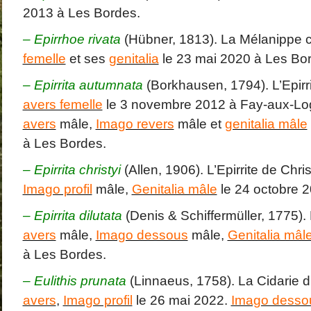
2013 à Les Bordes.
– Epirrhoe rivata
(Hübner, 1813). La Mélanippe c
femelle
et ses
genitalia
le 23 mai 2020 à Les Bo
– Epirrita autumnata
(Borkhausen, 1794). L’Epirr
avers femelle
le 3 novembre 2012 à Fay-aux-L
avers
mâle,
Imago revers
mâle et
genitalia mâle
à Les Bordes.
– Epirrita christyi
(Allen, 1906). L’Epirrite de Chri
Imago profil
mâle,
Genitalia mâle
le 24 octobre 
– Epirrita dilutata
(Denis & Schiffermüller, 1775). L
avers
mâle,
Imago dessous
mâle,
Genitalia mâl
à Les Bordes.
– Eulithis prunata
(Linnaeus, 1758). La Cidarie d
avers
,
Imago profil
le 26 mai 2022.
Imago desso