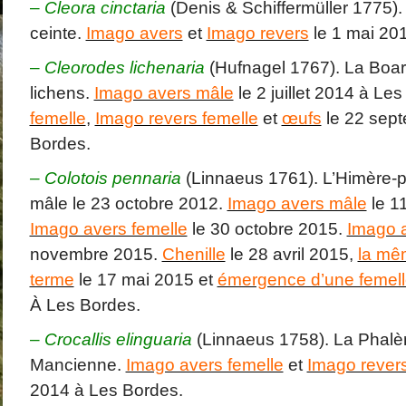
–
Cleora cinctaria
(Denis & Schiffermüller 1775)
ceinte.
Imago avers
et
Imago revers
le 1 mai 20
–
Cleorodes lichenaria
(Hufnagel 1767). La Boa
lichens.
Imago avers mâle
le 2 juillet 2014 à Le
femelle
,
Imago revers femelle
et
œufs
le 22 sep
Bordes.
– Colotois pennaria
(Linnaeus 1761). L’Himère-
mâle le 23 octobre 2012.
Imago avers mâle
le 1
Imago avers femelle
le 30 octobre 2015.
Imago a
novembre 2015.
Chenille
le 28 avril 2015,
la mê
terme
le 17 mai 2015 et
émergence d’une femel
À Les Bordes.
–
Crocallis elinguaria
(Linnaeus 1758). La Phalè
Mancienne.
Imago avers femelle
et
Imago revers
2014 à Les Bordes.