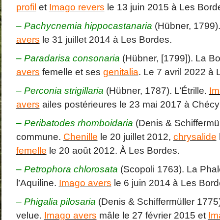
profil
et
Imago revers
le 13 juin 2015 à Les Bord
– Pachycnemia hippocastanaria
(Hübner, 1799).
avers
le 31 juillet 2014 à Les Bordes.
– Paradarisa consonaria
(Hübner, [1799]). La Bo
avers
femelle et ses
genitalia
. Le 7 avril 2022 à
– Perconia strigillaria
(Hübner, 1787). L’Étrille.
Im
avers
ailes postérieures le 23 mai 2017 à Chéc
– Peribatodes rhomboidaria
(Denis & Schiffermü
commune.
Chenille
le 20 juillet 2012,
chrysalide
femelle
le 20 août 2012. À Les Bordes.
–
Petrophora chlorosata
(Scopoli 1763). La Pha
l’Aquiline.
Imago avers
le 6 juin 2014 à Les Bord
–
Phigalia pilosaria
(Denis & Schiffermüller 1775
velue.
Imago avers
mâle le 27 février 2015 et
Im