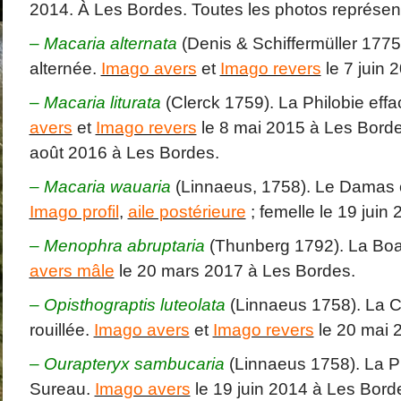
2014. À Les Bordes. Toutes les photos représen
–
Macaria alternata
(Denis & Schiffermüller 1775)
alternée.
Imago avers
et
Imago revers
le 7 juin 
–
Macaria liturata
(Clerck 1759). La Philobie eff
avers
et
Imago revers
le 8 mai 2015 à Les Bord
août 2016 à Les Bordes.
– Macaria wauaria
(Linnaeus, 1758). Le Damas
Imago profil
,
aile postérieure
; femelle le 19 juin
–
Menophra abruptaria
(Thunberg 1792). La Boar
avers mâle
le 20 mars 2017 à Les Bordes.
–
Opisthograptis luteolata
(Linnaeus 1758). La Ci
rouillée.
Imago avers
et
Imago revers
le 20 mai 
–
Ourapteryx sambucaria
(Linnaeus 1758). La P
Sureau.
Imago avers
le 19 juin 2014 à Les Bord