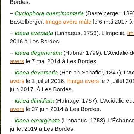
Bordes.
– Cyclophora quercimontaria
(Bastelberger, 189
Bastelberger.
Imago avers mâle
le 6 mai 2017 à
– Idaea aversata
(Linnaeus, 1758). L’Impolie.
Im
2016 à Les Bordes.
–
Idaea degeneraria
(Hübner 1799). L’Acidalie 
avers
le 7 mai 2014 à Les Bordes.
– Idaea deversaria
(Herrich-Schäffer, 1847). L’Ac
avers
le 1 juillet 2016,
Imago avers
le 7 juillet 2
juin 2017. À Les Bordes.
–
Idaea dimidiata
(Hufnagel 1767). L’Acidalie é
avers
le 27 juin 2014 à Les Bordes.
– Idaea emarginata
(Linnaeus, 1758). L’Échanc
juillet 2019 à Les Bordes.