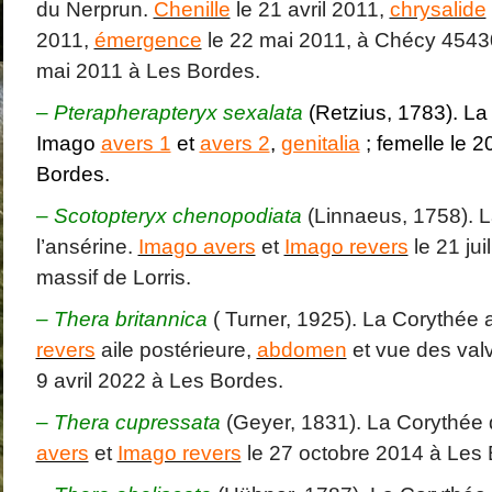
du Nerprun.
Chenille
le 21 avril 2011,
chrysalide
2011,
émergence
le 22 mai 2011, à Chécy 4543
mai 2011 à Les Bordes.
–
Pterapherapteryx sexalata
(Retzius, 1783). La 
Imago
avers 1
et
avers 2
,
genitalia
; femelle le 2
Bordes.
– Scotopteryx chenopodiata
(Linnaeus, 1758). 
l’ansérine.
Imago avers
et
Imago revers
le 21 jui
massif de Lorris.
– Thera britannica
( Turner, 1925). La Corythée 
revers
aile postérieure,
abdomen
et vue des val
9 avril 2022 à Les Bordes.
–
Thera cupressata
(Geyer, 1831). La Corythée
avers
et
Imago revers
le 27 octobre 2014 à Les 