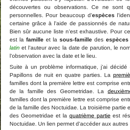
La Coquette
janvier 2
découvertes ou observations. Ce ne sont 
Dominique
dans
Amanita strobiliformis
décembre
Catégories
(Paulet) Bertillon, 1866 – L’ Amanite solitaire
novembre
Araignées
personnelles. Pour beaucoup d’
espèces
l’iden
octobre 2
Champignons
certaine grâce à l’aide de passionnés de natur
août 2013
Coléoptères
juillet 201
Faune
Bien sûr aucune liste n’est exhaustive. Pour ces
juin 2013
Flore
mai 2013
GALERIE PHOTO
est la
famille
et la
sous-famille
des
espèces
mars 201
Papillons
février 20
Papillons de jour
latin
et l’auteur avec la date de parution, le no
janvier 2
Papillons de nuit
l’observation avec la date et le lieu.
décembre
novembre
octobre 2
Suite à un problème informatique, j’ai décidé 
septembre
août 2012
Papillons de nuit en quatre parties. La
premiè
juillet 201
familles dont la première lettre est comprise ent
juin 2012
mai 2012
de la famille des Geometridae. La
deuxièm
avril 2012
familles dont la première lettre est comprise ent
de la famille des Noctuidae. La troisième partie e
des Geometridae et la
quatrième partie
est rés
Noctuidae. Un lien permet d’accéder aux autres 