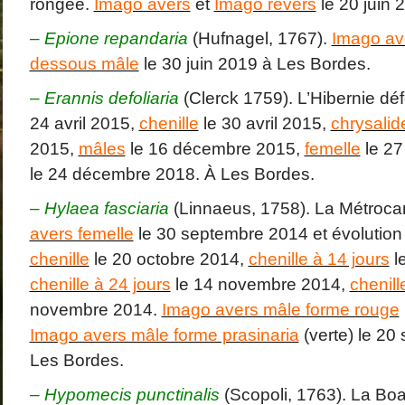
rongée.
Imago avers
et
Imago revers
le 20 juin 
– Epione repandaria
(Hufnagel, 1767).
Imago av
dessous mâle
le 30 juin 2019 à Les Bordes.
–
Erannis defoliaria
(Clerck 1759). L’Hibernie déf
24 avril 2015,
chenille
le 30 avril 2015,
chrysalid
2015,
mâles
le 16 décembre 2015,
femelle
le 27
le 24 décembre 2018. À Les Bordes.
– Hylaea fasciaria
(Linnaeus, 1758). La Métroca
avers femelle
le 30 septembre 2014 et évolutio
chenille
le 20 octobre 2014,
chenille à 14 jours
l
chenille à 24 jours
le 14 novembre 2014,
c
henill
novembre 2014.
Imago avers mâle forme rouge
Imago avers mâle forme prasinaria
(verte) le 20
Les Bordes.
– Hypomecis punctinalis
(Scopoli, 1763). La Boa