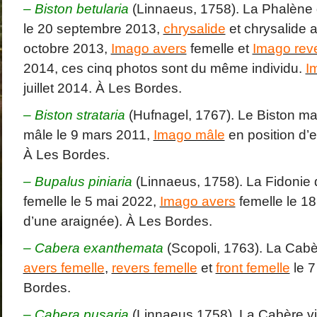
– Biston betularia
(Linnaeus, 1758). La Phalène
le 20 septembre 2013,
chrysalide
et chrysalide 
octobre 2013,
Imago avers
femelle et
Imago rev
2014, ces cinq photos sont du même individu.
I
juillet 2014. À Les Bordes.
– Biston strataria
(Hufnagel, 1767). Le Biston ma
mâle le 9 mars 2011,
Imago mâle
en position d’
À Les Bordes.
– Bupalus piniaria
(Linnaeus, 1758). La Fidonie 
femelle le 5 mai 2022,
Imago avers
femelle le 18
d’une araignée). À Les Bordes.
– Cabera exanthemata
(Scopoli, 1763). La Cabè
avers femelle
,
revers femelle
et
front femelle
le 7
Bordes.
–
Cabera pusaria
(Linnaeus 1758). La Cabère vi