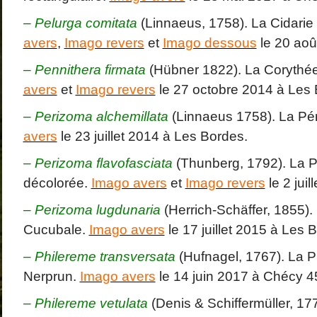
– Pelurga comitata
(Linnaeus, 1758). La Cidar
avers
,
Imago revers
et
Imago dessous
le 20 aoû
–
Pennithera firmata
(Hübner 1822). La Corythée
avers
et
Imago revers
le 27 octobre 2014 à Les 
–
Perizoma alchemillata
(Linnaeus 1758). La P
avers
le 23 juillet 2014 à Les Bordes.
– Perizoma flavofasciata
(Thunberg, 1792). La 
décolorée.
Imago avers
et
Imago revers
le 2 jui
– Perizoma lugdunaria
(Herrich-Schäffer, 1855)
Cucubale.
Imago avers
le 17 juillet 2015 à Les 
– Philereme transversata
(Hufnagel, 1767). La 
Nerprun.
Imago avers
le 14 juin 2017 à Chécy 4
–
Philereme vetulata
(Denis & Schiffermüller, 17