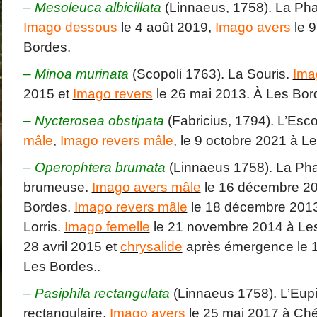
– Mesoleuca albicillata
(Linnaeus, 1758). La Pha
Imago dessous
le 4 août 2019,
Imago avers
le 9
Bordes.
–
Minoa murinata
(Scopoli 1763). La Souris.
Ima
2015 et
Imago revers
le 26 mai 2013. À Les Bor
– Nycterosea obstipata
(Fabricius, 1794). L’Esc
mâle
,
Imago revers mâle
, le 9 octobre 2021 à L
– Operophtera brumata
(Linnaeus 1758). La Ph
brumeuse.
Imago avers mâle
le 16 décembre 20
Bordes.
Imago revers mâle
le 18 décembre 2013
Lorris.
Imago femelle
le 21 novembre 2014 à Le
28 avril 2015 et
chrysalide
après émergence le 
Les Bordes..
–
Pasiphila rectangulata
(Linnaeus 1758). L’Eupi
rectangulaire.
Imago avers
le 25 mai 2017 à Ch