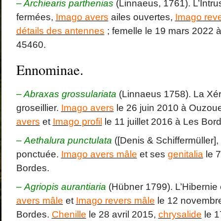
– Archiearis parthenias
(Linnaeus, 1761). L’Intru
fermées,
Imago avers
ailes ouvertes,
Imago rev
détails des antennes
; femelle le 19 mars 2022 
45460.
Ennominae.
– Abraxas grossulariata
(Linnaeus 1758). La Xé
groseillier.
Imago avers
le 26 juin 2010 à Ouzoue
avers
et
Imago profil
le 11 juillet 2016 à Les Bor
– Aethalura punctulata
([Denis & Schiffermüller]
ponctuée.
Imago avers mâle
et ses
genitalia
le 7
Bordes.
–
Agriopis aurantiaria
(Hübner 1799). L’Hibernie
avers mâle
et
Imago revers mâle
le 12 novembr
Bordes.
Chenille
le 28 avril 2015,
chrysalide
le 1