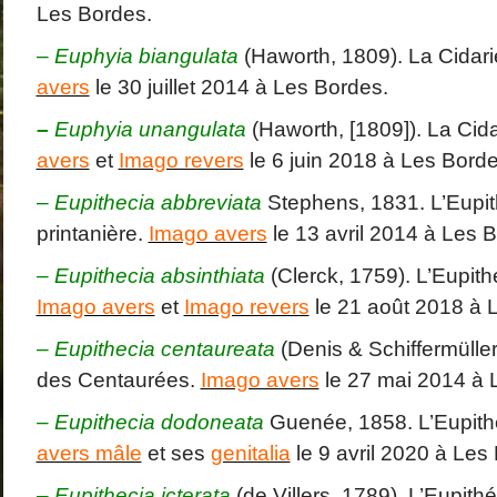
Les Bordes.
–
Euphyia biangulata
(Haworth, 1809). La Cidari
avers
le 30 juillet 2014 à Les Bordes.
–
Euphyia unangulata
(Haworth, [1809]). La Cid
avers
et
Imago revers
le 6 juin 2018 à Les Borde
–
Eupithecia abbreviata
Stephens, 1831. L’Eupit
printanière.
Imago avers
le 13 avril 2014 à Les 
– Eupithecia absinthiata
(Clerck, 1759). L’Eupith
Imago avers
et
Imago revers
le 21 août 2018 à 
– Eupithecia centaureata
(Denis & Schiffermüller
des Centaurées.
Imago avers
le 27 mai 2014 à 
– Eupithecia dodoneata
Guenée, 1858. L’Eupithé
avers mâle
et ses
genitalia
le 9 avril 2020 à Les
–
Eupithecia icterata
(de Villers, 1789). L’Eupith