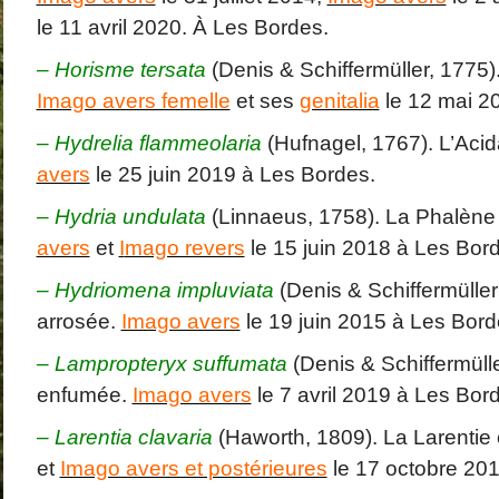
le 11 avril 2020. À Les Bordes.
– Horisme tersata
(Denis & Schiffermüller, 1775)
Imago avers femelle
et ses
genitalia
le 12 mai 2
– Hydrelia flammeolaria
(Hufnagel, 1767). L’Acid
avers
le 25 juin 2019 à Les Bordes.
– Hydria undulata
(Linnaeus, 1758). La Phalène
avers
et
I
mago revers
le 15 juin 2018 à Les Bor
–
Hydriomena impluviata
(Denis & Schiffermüller
arrosée.
Imago avers
le 19 juin 2015 à Les Bord
– Lampropteryx suffumata
(Denis & Schiffermülle
enfumée.
Imago avers
le 7 avril 2019 à Les Bor
– Larentia clavaria
(Haworth, 1809). La Larentie 
et
Imago avers et postérieures
le 17 octobre 20