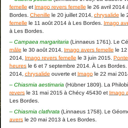
femelle
et
Imago revers femelle
le 26 avril 2014 
Bordes.
Chenille
le 20 juillet 2014,
chrysalide
le 
femelle
le 11 août 2014 à Les Bordes.
Imago av
à Les Bordes.
–
Campaea margaritaria
(Linnaeus 1761). Le C
mâle
le 30 août 2014,
Imago avers femelle
le 12
2014,
Imago revers femelle
le 3 juin 2015.
Ponte
heures
le 6 et 7 septembre 2014. À Les Bordes
2014,
chrysalide
ouverte et
Imago
le 22 mai 201
–
Chiasmia aestimaria
(Hübner 1809). La Philob
revers
le 31 mai 2015 à Chécy 45430 et
Imago 
Les Bordes.
– Chiasmia clathrata
(Linnaeus 1758). Le Géomè
avers
le 20 mai 2013 à Les Bordes.