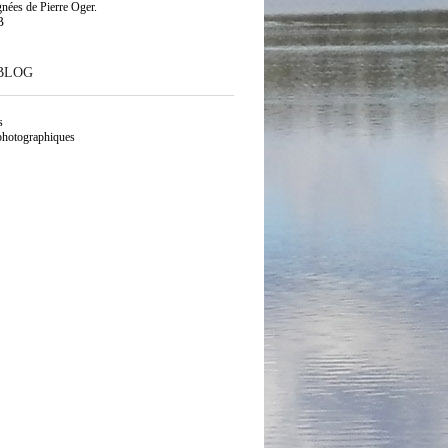
gnées de Pierre Oger.
B
BLOG
s
photographiques