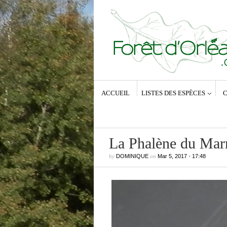
ACCUEIL
LISTES DES ESPÈCES
C
La Phalène du Mar
by
DOMINIQUE
on
Mar 5, 2017
•
17:48
Commentaires récents
Dominique
dans
Zeuzera pyrina (Lin
1761) – La Coquette
Anne-Lyse MESSAGER
dans
Zeuz
pyrina (Linné, 1761) – La Coquette
Dominique
dans
Zeuzera pyrina (Lin
1761) – La Coquette
Vince
dans
Zeuzera pyrina (Linné, 1