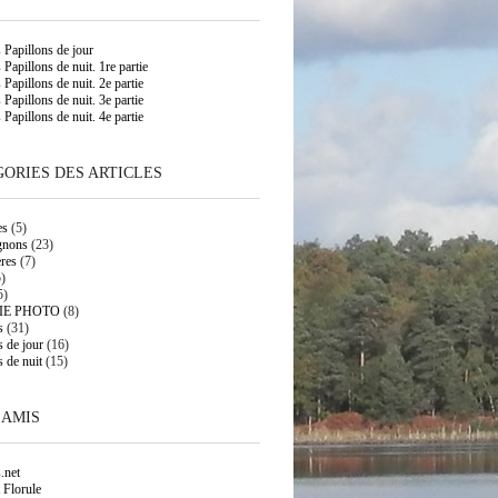
s Papillons de jour
 Papillons de nuit. 1re partie
 Papillons de nuit. 2e partie
 Papillons de nuit. 3e partie
 Papillons de nuit. 4e partie
ORIES DES ARTICLES
es
(5)
gnons
(23)
res
(7)
)
5)
IE PHOTO
(8)
s
(31)
s de jour
(16)
s de nuit
(15)
 AMIS
.net
 Florule