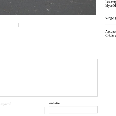
Les arai
MycoD
MON 
A propo
Crédits 
required
Website
l