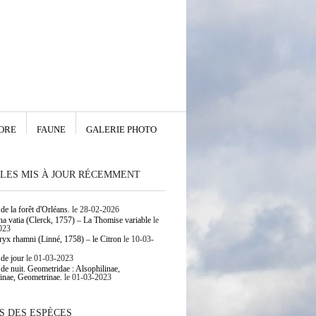
ORE
FAUNE
GALERIE PHOTO
LES MIS À JOUR RÉCEMMENT
de la forêt d'Orléans.
le 28-02-2026
 vatia (Clerck, 1757) – La Thomise variable
le
023
yx rhamni (Linné, 1758) – le Citron
le 10-03-
 de jour
le 01-03-2023
 de nuit. Geometridae : Alsophilinae,
inae, Geometrinae.
le 01-03-2023
S DES ESPÈCES