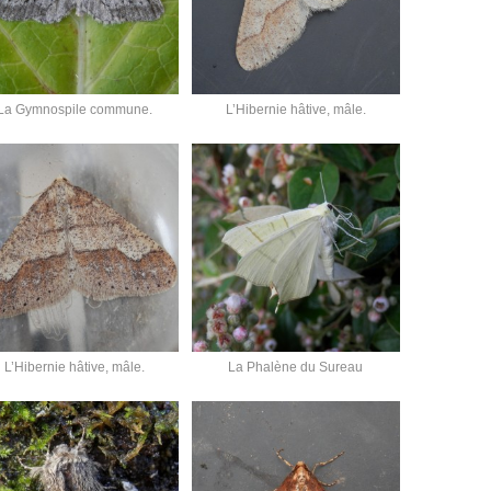
La Gymnospile commune.
L’Hibernie hâtive, mâle.
L’Hibernie hâtive, mâle.
La Phalène du Sureau