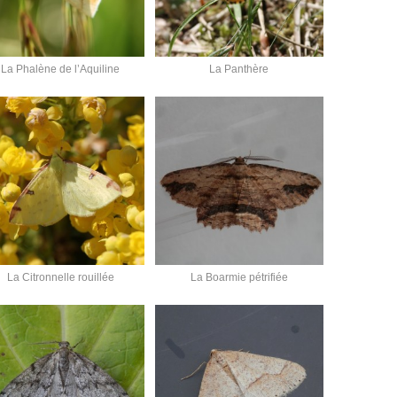
La Phalène de l’Aquiline
La Panthère
La Citronnelle rouillée
La Boarmie pétrifiée