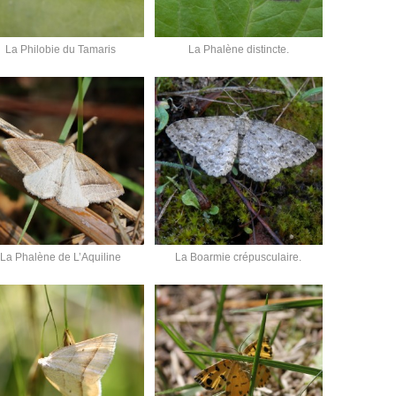
La Philobie du Tamaris
La Phalène distincte.
La Phalène de L’Aquiline
La Boarmie crépusculaire.