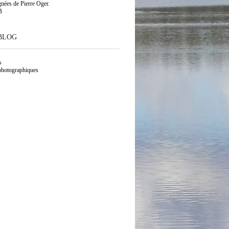
gnées de Pierre Oger.
B
BLOG
s
photographiques