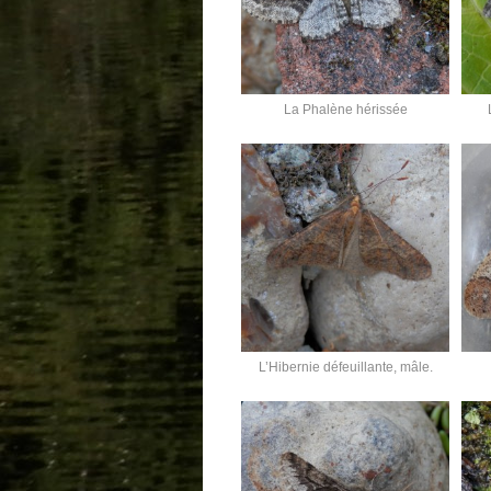
La Phalène hérissée
L’Hibernie défeuillante, mâle.