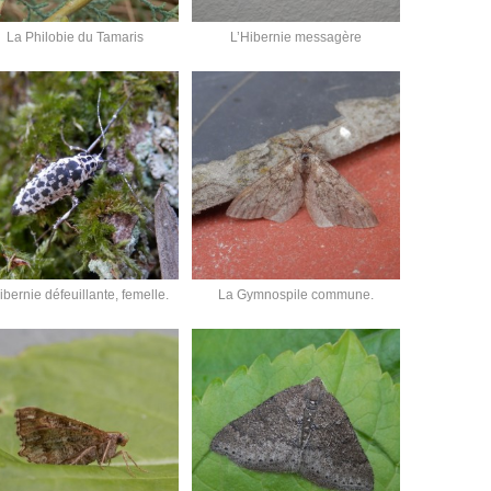
La Philobie du Tamaris
L’Hibernie messagère
ibernie défeuillante, femelle.
La Gymnospile commune.