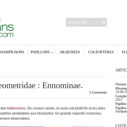
HAMPIGNONS
PAPILLONS
ARAIGNÉES
COLÉOPTÈRES
FL
Articles récents
Oiseaux de la forêt d’Orléans.
Papillon de nuit. Geometridae : Larentiinae.
Papillon de nuit. Geometridae : Alsophilinae,
ARTIC
Archiearinae, Geometrinae.
Papillon de nuit. Geometridae : Sterrhinae.
Poecilocampa populi (Linnaeus 1758) – Le
Geometridae : Ennominae.
Oiseaux 
Bombyx du peuplier
Misumena
14-08-2
2 Comments
Archives
Gonepter
né,
janvier 2023
2023
mars 2017
Papillon
era
décembre 2016
Papillon
e des
hétérocères
. De couleur variée, le corps est plutôt fin et les ailes
Archiear
février 2016
outefois semblables aux Noctuelles. En grande majorité nocturnes,
né,
janvier 2016
ilement observables.
décembre 2015
LISTE
761) –
décembre 2014