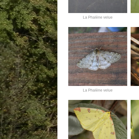
La Phalène velue
La Phalène velue