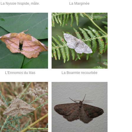
La Nyssie hispide, mâle.
La Marginée
L’Ennomos du lilas
La Boarmie recourbée