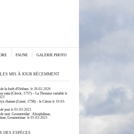
ORE
FAUNE
GALERIE PHOTO
LES MIS À JOUR RÉCEMMENT
de la forêt d'Orléans.
le 28-02-2026
 vatia (Clerck, 1757) – La Thomise variable
le
023
yx rhamni (Linné, 1758) – le Citron
le 10-03-
 de jour
le 01-03-2023
 de nuit. Geometridae : Alsophilinae,
inae, Geometrinae.
le 01-03-2023
S DES ESPÈCES