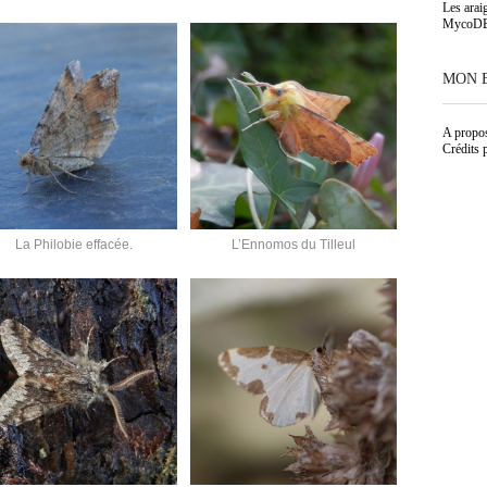
Les arai
MycoD
MON 
A propo
Crédits 
La Philobie effacée.
L’Ennomos du Tilleul