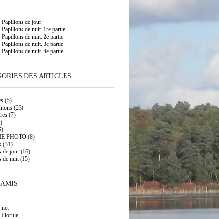
s Papillons de jour
 Papillons de nuit. 1re partie
 Papillons de nuit. 2e partie
 Papillons de nuit. 3e partie
 Papillons de nuit. 4e partie
ORIES DES ARTICLES
es
(5)
gnons
(23)
res
(7)
)
5)
IE PHOTO
(8)
s
(31)
s de jour
(16)
s de nuit
(15)
 AMIS
.net
 Florule