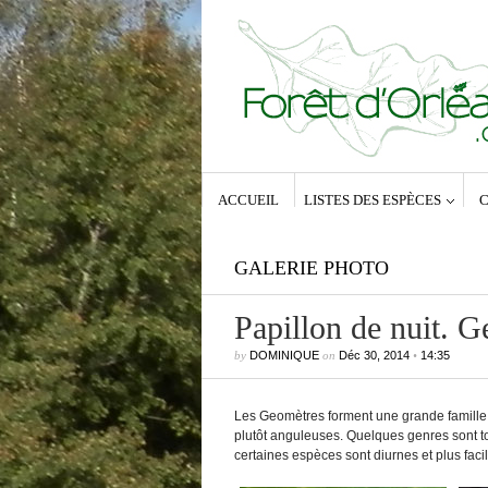
ACCUEIL
LISTES DES ESPÈCES
C
GALERIE PHOTO
Papillon de nuit. 
by
DOMINIQUE
on
Déc 30, 2014
•
14:35
Commentaires récents
Dominique
dans
Zeuzera pyrina (Lin
1761) – La Coquette
Anne-Lyse MESSAGER
dans
Zeuz
Les Geomètres forment une grande famill
pyrina (Linné, 1761) – La Coquette
plutôt anguleuses. Quelques genres sont t
Dominique
dans
Zeuzera pyrina (Lin
certaines espèces sont diurnes et plus fac
1761) – La Coquette
Vince
dans
Zeuzera pyrina (Linné, 1