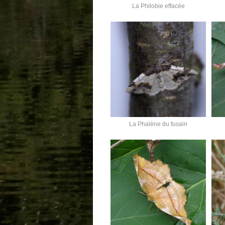
La Philobie effacée
La Phalène du fusain