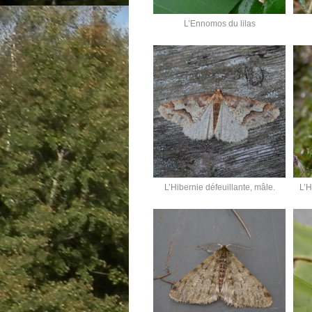
L’Ennomos du lilas
L’Hibernie défeuillante, mâle.
L’H