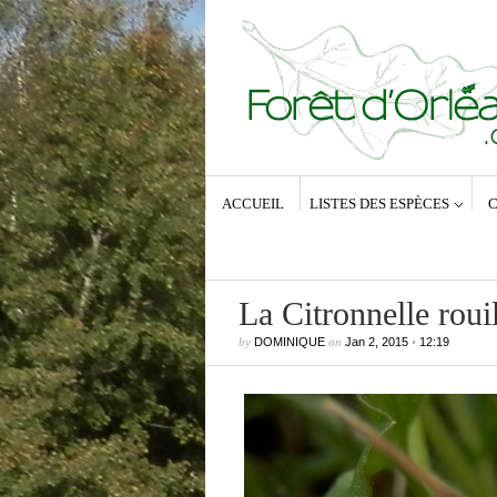
ACCUEIL
LISTES DES ESPÈCES
C
La Citronnelle roui
by
DOMINIQUE
on
Jan 2, 2015
•
12:19
Commentaires récents
Dominique
dans
Zeuzera pyrina (Lin
1761) – La Coquette
Anne-Lyse MESSAGER
dans
Zeuz
pyrina (Linné, 1761) – La Coquette
Dominique
dans
Zeuzera pyrina (Lin
1761) – La Coquette
Vince
dans
Zeuzera pyrina (Linné, 1