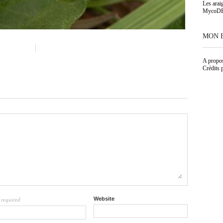
Les arai
MycoD
MON 
A propo
Crédits 
required
Website
l