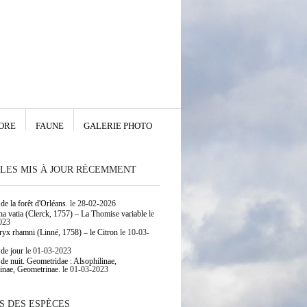
ORE
FAUNE
GALERIE PHOTO
LES MIS À JOUR RÉCEMMENT
de la forêt d'Orléans.
le 28-02-2026
 vatia (Clerck, 1757) – La Thomise variable
le
023
yx rhamni (Linné, 1758) – le Citron
le 10-03-
 de jour
le 01-03-2023
 de nuit. Geometridae : Alsophilinae,
inae, Geometrinae.
le 01-03-2023
S DES ESPÈCES