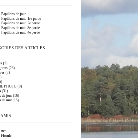
s Papillons de jour
 Papillons de nuit. 1re partie
 Papillons de nuit. 2e partie
 Papillons de nuit. 3e partie
 Papillons de nuit. 4e partie
ORIES DES ARTICLES
es
(5)
gnons
(23)
res
(7)
)
5)
IE PHOTO
(8)
s
(31)
s de jour
(16)
s de nuit
(15)
 AMIS
.net
 Florule