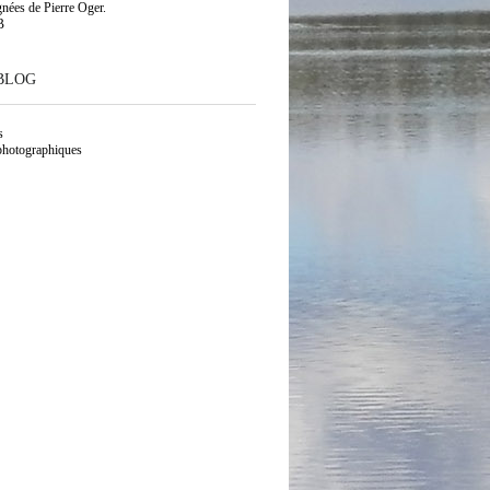
gnées de Pierre Oger.
B
BLOG
s
photographiques