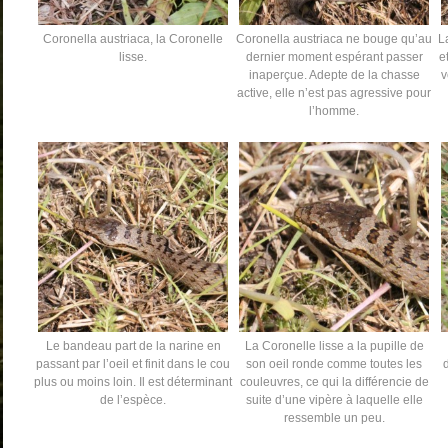
Coronella austriaca, la Coronelle
Coronella austriaca ne bouge qu’au
L
lisse.
dernier moment espérant passer
e
inaperçue. Adepte de la chasse
v
active, elle n’est pas agressive pour
l’homme.
Le bandeau part de la narine en
La Coronelle lisse a la pupille de
passant par l’oeil et finit dans le cou
son oeil ronde comme toutes les
plus ou moins loin. Il est déterminant
couleuvres, ce qui la différencie de
de l’espèce.
suite d’une vipère à laquelle elle
ressemble un peu.