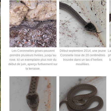
Les Coronnelles grises peuvent
Début septembre 2014, une jeune
La
prendre plusieurs livrées, jusqu’au
Coronelle lisse de 20 centimètres
ph
rose. Ici un exemplaire plus noir du
trouvée dans un tas d’herbes
b
début de juin, aperçu furtivement sur
mouillées.
la terrasse.