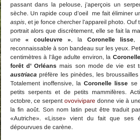
passant dans la pelouse, j’aperçois un serpe
La Coquette
janvier 2
Dominique
dans
Amanita strobiliformis
décembre
Catégories
sèche. Un rapide coup d’oeil me fait éliminer u
(Paulet) Bertillon, 1866 – L’ Amanite solitaire
novembre
Araignées
octobre 2
Champignons
aspis
, et je fonce chercher l’appareil photo. Ouf to
août 2013
Coléoptères
juillet 201
Faune
portrait alors que discrètement, elle se fait la m
juin 2013
Flore
une
« couleuvre »
, la
Coronelle lisse
,
mai 2013
GALERIE PHOTO
mars 201
Papillons
reconnaissable à son bandeau sur les yeux. Peti
février 20
Papillons de jour
janvier 2
Papillons de nuit
centimètres à l’âge adulte environ, la
Coronelle
décembre
novembre
forêt d’ Orléans
mais son mode de vie est tr
octobre 2
austriaca
préfère les pinèdes, les broussailles 
septembre
août 2012
Totalement inoffensive, la
Coronelle lisse
se n
juillet 201
juin 2012
petits serpents et de petits mammifères. Ac
mai 2012
avril 2012
octobre, ce serpent
ovovivipare
donne vie à une 
la fin août. Son nom latin peut être traduit p
«Autriche». «Lisse» vient du fait que ses é
dépourvues de carène.