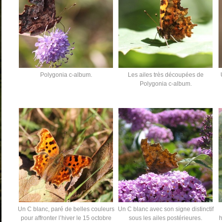
Polygonia c-album.
Les ailes très découpées de
Polygonia c-album.
Un C blanc, paré de belles couleurs
Un C blanc avec son signe distinctif
pour affronter l’hiver le 15 octobre
sous les ailes postérieures.
h