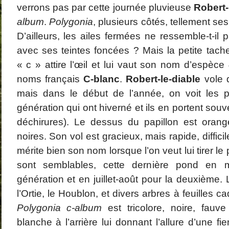
verrons pas par cette journée pluvieuse
Robert-
La Coquette
janvier 2
Dominique
dans
Amanita strobiliformis
décembre
Catégories
album
.
Polygonia
, plusieurs côtés, tellement se
(Paulet) Bertillon, 1866 – L’ Amanite solitaire
novembre
Araignées
octobre 2
Champignons
D’ailleurs, les ailes fermées ne ressemble-t-il 
août 2013
Coléoptères
juillet 201
Faune
avec ses teintes foncées ? Mais la petite tac
juin 2013
Flore
« c » attire l’œil et lui vaut son nom d’espèce
mai 2013
GALERIE PHOTO
mars 201
Papillons
noms français
C-blanc
.
Robert-le-diable
vole d
février 20
Papillons de jour
janvier 2
Papillons de nuit
mais dans le début de l’année, on voit les 
décembre
novembre
génération qui ont hiverné et ils en portent souv
octobre 2
déchirures). Le dessus du papillon est ora
septembre
août 2012
noires. Son vol est gracieux, mais rapide, difficile
juillet 201
juin 2012
mérite bien son nom lorsque l’on veut lui tirer le 
mai 2012
avril 2012
sont semblables, cette dernière pond en 
génération et en juillet-août pour la deuxième.
l’Ortie, le Houblon, et divers arbres à feuilles 
Polygonia c-album
est tricolore, noire, fauv
blanche à l’arrière lui donnant l’allure d’une fi