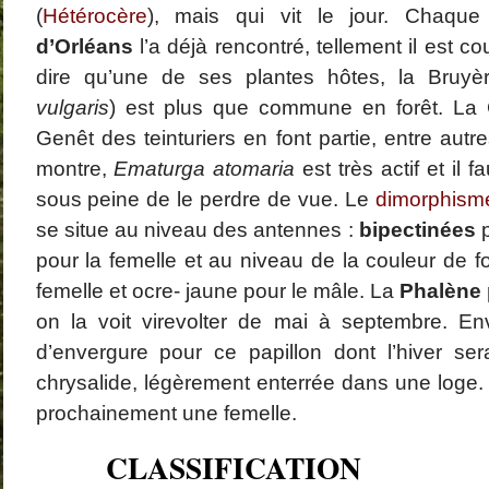
(
Hétérocère
), mais qui vit le jour. Chaq
La Coquette
janvier 2
Dominique
dans
Amanita strobiliformis
décembre
Catégories
d’Orléans
l’a déjà rencontré, tellement il est co
(Paulet) Bertillon, 1866 – L’ Amanite solitaire
novembre
Araignées
octobre 2
Champignons
dire qu’une de ses plantes hôtes, la Bruy
août 2013
Coléoptères
juillet 201
Faune
vulgaris
) est plus que commune en forêt. La 
juin 2013
Flore
Genêt des teinturiers en font partie, entre autre
mai 2013
GALERIE PHOTO
mars 201
Papillons
montre,
Ematurga atomaria
est très actif et il f
février 20
Papillons de jour
janvier 2
Papillons de nuit
sous peine de le perdre de vue. Le
dimorphism
décembre
novembre
se situe au niveau des antennes :
bipectinées
p
octobre 2
pour la femelle et au niveau de la couleur de fo
septembre
août 2012
femelle et ocre- jaune pour le mâle. La
Phalène
juillet 201
juin 2012
on la voit virevolter de mai à septembre. Env
mai 2012
avril 2012
d’envergure pour ce papillon dont l’hiver s
chrysalide, légèrement enterrée dans une loge.
prochainement une femelle.
CLASSIFICATION