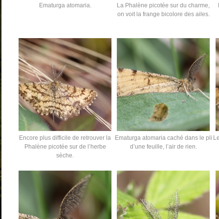
Ematurga atomaria.
La Phalène picotée sur du charme,
on voit la frange bicolore des ailes.
Encore plus difficile de retrouver la
Ematurga atomaria caché dans le pli
Le
Phalène picotée sur de l’herbe
d’une feuille, l’air de rien.
sèche.