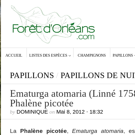
ACCUEIL
LISTES DES ESPÈCES
CHAMPIGNONS
PAPILLONS
Articles récen
Oiseaux de la f
Papillon de nui
Papillon de nui
PAPILLONS
/
PAPILLONS DE NU
Archiearinae, 
Papillon de nui
Poecilocampa 
Ematurga atomaria (Linné 175
Bombyx du peu
Phalène picotée
Commentaires récents
Archives
Dominique
dans
Zeuzera pyrina (Linné,
janvier 2
1761) – La Coquette
mars 201
by
DOMINIQUE
on
Mai 8, 2012
•
18:32
Anne-Lyse MESSAGER
dans
Zeuzera
décembre
pyrina (Linné, 1761) – La Coquette
février 20
Dominique
dans
Zeuzera pyrina (Linné,
janvier 2
1761) – La Coquette
décembre
La
Phalène picotée
,
Ematurga atomaria
, es
Vince
dans
Zeuzera pyrina (Linné, 1761) –
décembre