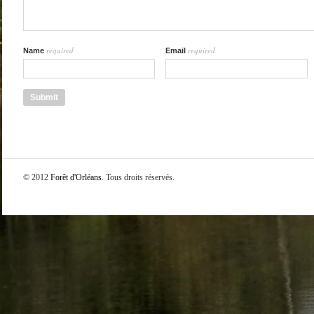
required
required
Name
Email
© 2012
Forêt d'Orléans
. Tous droits réservés.