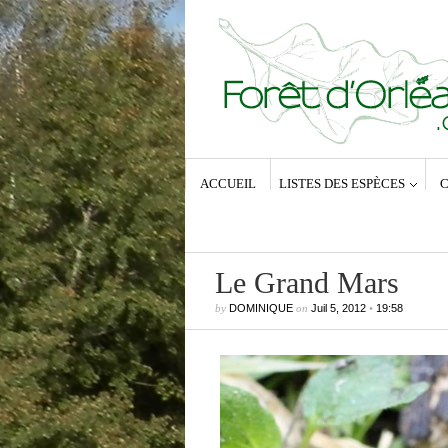
ACCUEIL
LISTES DES ESPÈCES
C
Le Grand Mars
by
DOMINIQUE
on
Juil 5, 2012
•
19:58
Commentaires récents
Dominique
dans
Zeuzera pyrina (Lin
1761) – La Coquette
Anne-Lyse MESSAGER
dans
Zeuz
pyrina (Linné, 1761) – La Coquette
Dominique
dans
Zeuzera pyrina (Lin
1761) – La Coquette
Vince
dans
Zeuzera pyrina (Linné, 1