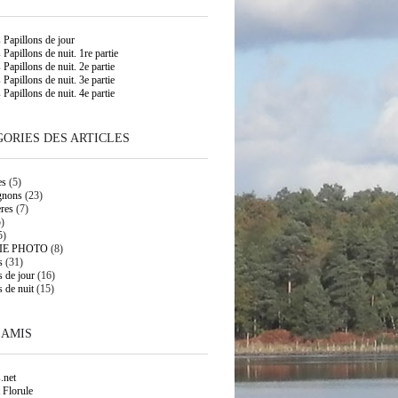
s Papillons de jour
 Papillons de nuit. 1re partie
 Papillons de nuit. 2e partie
 Papillons de nuit. 3e partie
 Papillons de nuit. 4e partie
ORIES DES ARTICLES
es
(5)
gnons
(23)
res
(7)
)
5)
IE PHOTO
(8)
s
(31)
s de jour
(16)
s de nuit
(15)
 AMIS
.net
 Florule