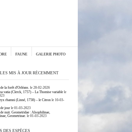
ORE
FAUNE
GALERIE PHOTO
LES MIS À JOUR RÉCEMMENT
de la forêt d'Orléans.
le 28-02-2026
 vatia (Clerck, 1757) – La Thomise variable
le
023
yx rhamni (Linné, 1758) – le Citron
le 10-03-
 de jour
le 01-03-2023
 de nuit. Geometridae : Alsophilinae,
inae, Geometrinae.
le 01-03-2023
S DES ESPÈCES