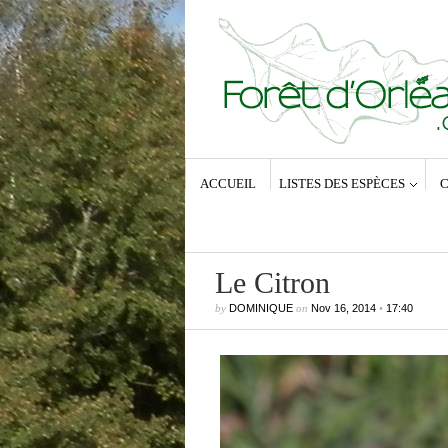
ACCUEIL
LISTES DES ESPÈCES
C
Le Citron
by
DOMINIQUE
on
Nov 16, 2014
•
17:40
Commentaires récents
Dominique
dans
Zeuzera pyrina (Lin
1761) – La Coquette
Anne-Lyse MESSAGER
dans
Zeuz
pyrina (Linné, 1761) – La Coquette
Dominique
dans
Zeuzera pyrina (Lin
1761) – La Coquette
Vince
dans
Zeuzera pyrina (Linné, 1