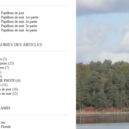
s Papillons de jour
 Papillons de nuit. 1re partie
 Papillons de nuit. 2e partie
 Papillons de nuit. 3e partie
 Papillons de nuit. 4e partie
ORIES DES ARTICLES
es
(5)
gnons
(23)
res
(7)
)
5)
IE PHOTO
(8)
s
(31)
s de jour
(16)
s de nuit
(15)
 AMIS
.net
 Florule