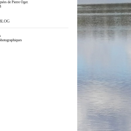
gnées de Pierre Oger.
B
BLOG
s
photographiques