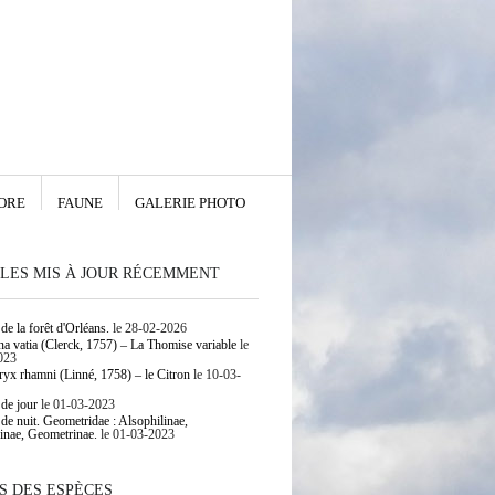
ORE
FAUNE
GALERIE PHOTO
LES MIS À JOUR RÉCEMMENT
de la forêt d'Orléans.
le 28-02-2026
 vatia (Clerck, 1757) – La Thomise variable
le
023
yx rhamni (Linné, 1758) – le Citron
le 10-03-
 de jour
le 01-03-2023
 de nuit. Geometridae : Alsophilinae,
inae, Geometrinae.
le 01-03-2023
S DES ESPÈCES