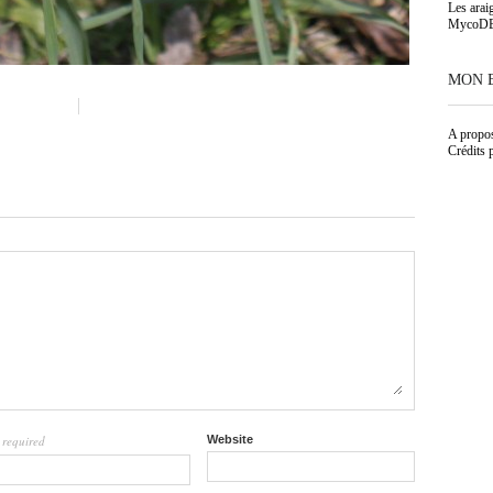
Les arai
MycoD
MON 
A propo
Crédits 
required
Website
l