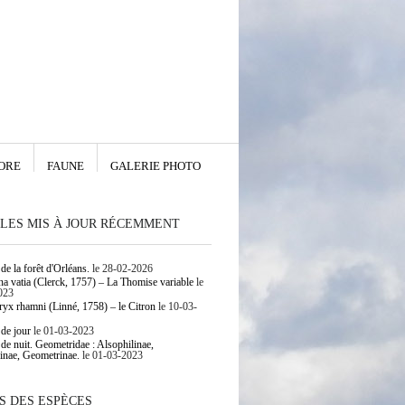
ORE
FAUNE
GALERIE PHOTO
LES MIS À JOUR RÉCEMMENT
de la forêt d'Orléans.
le 28-02-2026
 vatia (Clerck, 1757) – La Thomise variable
le
023
yx rhamni (Linné, 1758) – le Citron
le 10-03-
 de jour
le 01-03-2023
 de nuit. Geometridae : Alsophilinae,
inae, Geometrinae.
le 01-03-2023
S DES ESPÈCES