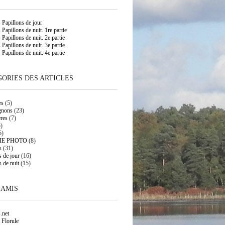
s Papillons de jour
 Papillons de nuit. 1re partie
 Papillons de nuit. 2e partie
 Papillons de nuit. 3e partie
 Papillons de nuit. 4e partie
ORIES DES ARTICLES
es
(5)
gnons
(23)
res
(7)
)
5)
IE PHOTO
(8)
s
(31)
s de jour
(16)
s de nuit
(15)
 AMIS
.net
 Florule