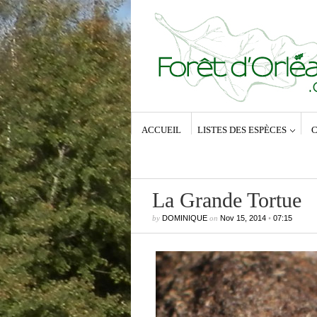
ACCUEIL
LISTES DES ESPÈCES
C
La Grande Tortue
by
DOMINIQUE
on
Nov 15, 2014
•
07:15
Commentaires récents
Dominique
dans
Zeuzera pyrina (Lin
1761) – La Coquette
Anne-Lyse MESSAGER
dans
Zeuz
pyrina (Linné, 1761) – La Coquette
Dominique
dans
Zeuzera pyrina (Lin
1761) – La Coquette
Vince
dans
Zeuzera pyrina (Linné, 1