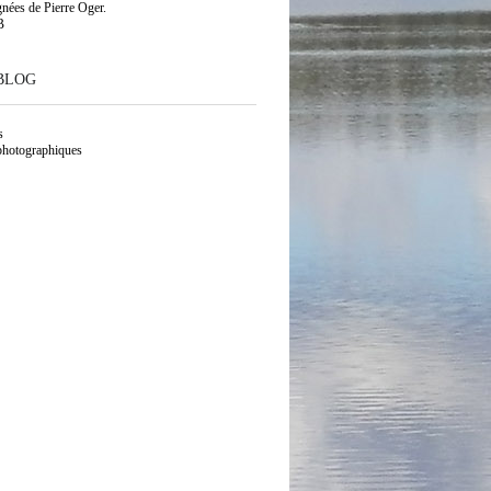
gnées de Pierre Oger.
B
BLOG
s
photographiques