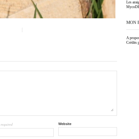
Les arai
MycoD
MON 
A propo
Crédits 
required
Website
l