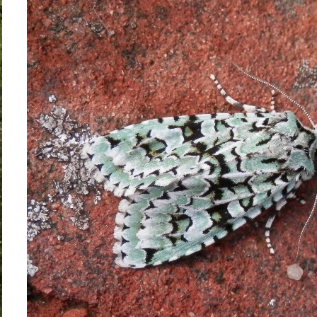
La Coquette
janvier 2
Dominique
dans
Amanita strobiliformis
décembre
Catégories
(Paulet) Bertillon, 1866 – L’ Amanite solitaire
novembre
Araignées
octobre 2
Champignons
août 2013
Coléoptères
juillet 201
Faune
juin 2013
Flore
mai 2013
GALERIE PHOTO
mars 201
Papillons
février 20
Papillons de jour
janvier 2
Papillons de nuit
décembre
novembre
octobre 2
septembre
août 2012
juillet 201
juin 2012
mai 2012
avril 2012