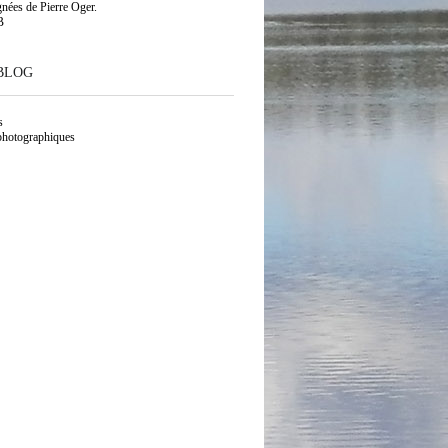
gnées de Pierre Oger.
B
BLOG
s
photographiques