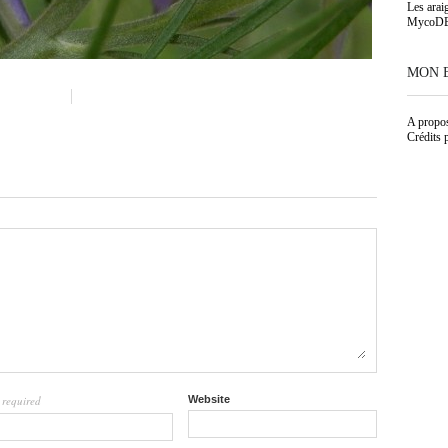
Les arai
MycoD
MON 
A propo
Crédits 
required
Website
l