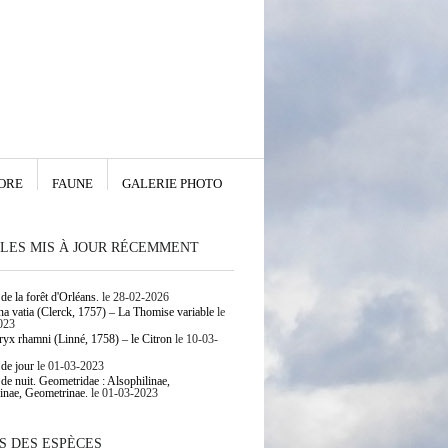
ORE
FAUNE
GALERIE PHOTO
LES MIS À JOUR RÉCEMMENT
de la forêt d'Orléans.
le 28-02-2026
 vatia (Clerck, 1757) – La Thomise variable
le
023
yx rhamni (Linné, 1758) – le Citron
le 10-03-
 de jour
le 01-03-2023
 de nuit. Geometridae : Alsophilinae,
inae, Geometrinae.
le 01-03-2023
S DES ESPÈCES