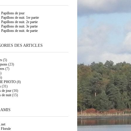
s Papillons de jour
 Papillons de nuit. 1re partie
 Papillons de nuit. 2e partie
 Papillons de nuit. 3e partie
 Papillons de nuit. 4e partie
ORIES DES ARTICLES
es
(5)
gnons
(23)
res
(7)
)
5)
IE PHOTO
(8)
s
(31)
s de jour
(16)
s de nuit
(15)
 AMIS
.net
 Florule