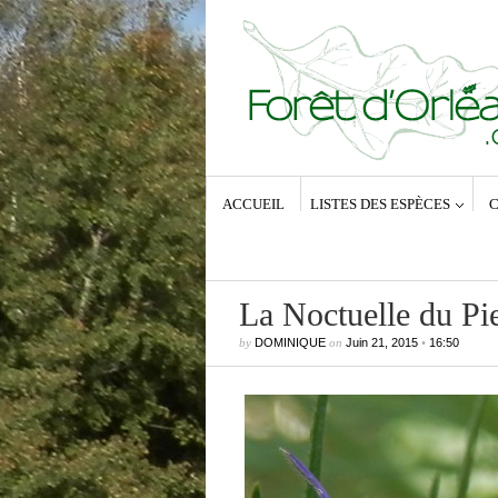
ACCUEIL
LISTES DES ESPÈCES
C
La Noctuelle du Pi
by
DOMINIQUE
on
Juin 21, 2015
•
16:50
Commentaires récents
Dominique
dans
Zeuzera pyrina (Lin
1761) – La Coquette
Anne-Lyse MESSAGER
dans
Zeuz
pyrina (Linné, 1761) – La Coquette
Dominique
dans
Zeuzera pyrina (Lin
1761) – La Coquette
Vince
dans
Zeuzera pyrina (Linné, 1