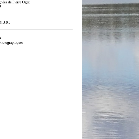
gnées de Pierre Oger.
B
BLOG
s
photographiques