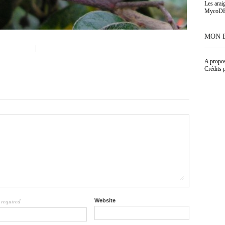
Les arai
MycoD
MON 
A propo
Crédits 
required
Website
l