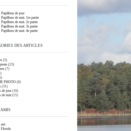
s Papillons de jour
 Papillons de nuit. 1re partie
 Papillons de nuit. 2e partie
 Papillons de nuit. 3e partie
 Papillons de nuit. 4e partie
ORIES DES ARTICLES
es
(5)
gnons
(23)
res
(7)
)
5)
IE PHOTO
(8)
s
(31)
s de jour
(16)
s de nuit
(15)
 AMIS
.net
 Florule