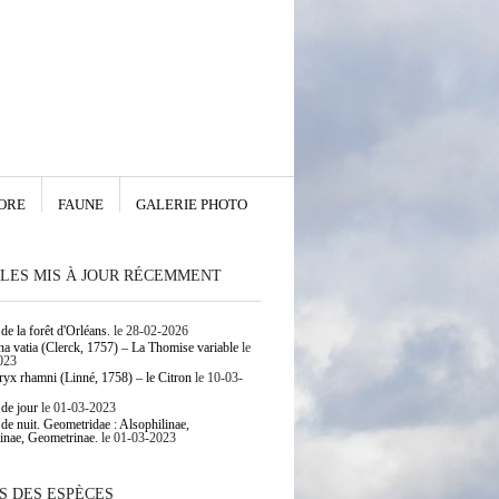
ORE
FAUNE
GALERIE PHOTO
LES MIS À JOUR RÉCEMMENT
de la forêt d'Orléans.
le 28-02-2026
 vatia (Clerck, 1757) – La Thomise variable
le
023
yx rhamni (Linné, 1758) – le Citron
le 10-03-
 de jour
le 01-03-2023
 de nuit. Geometridae : Alsophilinae,
inae, Geometrinae.
le 01-03-2023
S DES ESPÈCES