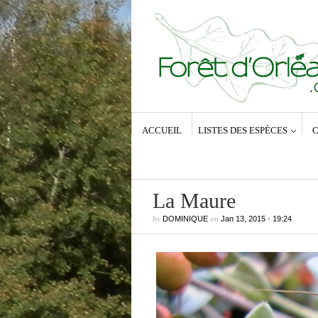
ACCUEIL
LISTES DES ESPÈCES
C
La Maure
by
DOMINIQUE
on
Jan 13, 2015
•
19:24
Commentaires récents
Dominique
dans
Zeuzera pyrina (Lin
1761) – La Coquette
Anne-Lyse MESSAGER
dans
Zeuz
pyrina (Linné, 1761) – La Coquette
Dominique
dans
Zeuzera pyrina (Lin
1761) – La Coquette
Vince
dans
Zeuzera pyrina (Linné, 1