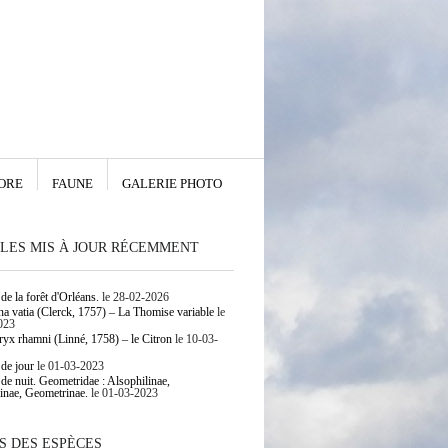
ORE
FAUNE
GALERIE PHOTO
LES MIS À JOUR RÉCEMMENT
de la forêt d'Orléans.
le 28-02-2026
 vatia (Clerck, 1757) – La Thomise variable
le
023
yx rhamni (Linné, 1758) – le Citron
le 10-03-
 de jour
le 01-03-2023
 de nuit. Geometridae : Alsophilinae,
inae, Geometrinae.
le 01-03-2023
S DES ESPÈCES