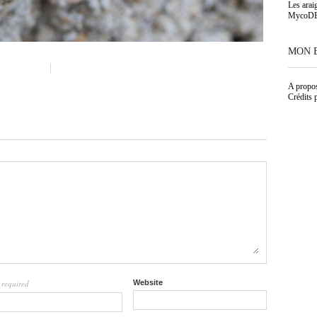
Les arai
MycoD
MON 
A propo
Crédits 
required
Website
l