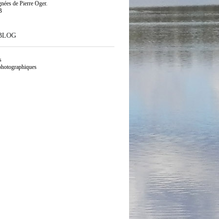
gnées de Pierre Oger.
B
BLOG
s
photographiques