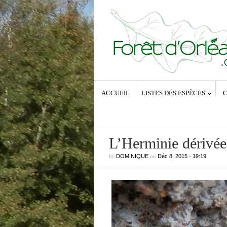
ACCUEIL
LISTES DES ESPÈCES
C
L’Herminie dérivée
by
DOMINIQUE
on
Déc 8, 2015
•
19:19
Commentaires récents
Dominique
dans
Zeuzera pyrina (Lin
1761) – La Coquette
Anne-Lyse MESSAGER
dans
Zeuz
pyrina (Linné, 1761) – La Coquette
Dominique
dans
Zeuzera pyrina (Lin
1761) – La Coquette
Vince
dans
Zeuzera pyrina (Linné, 1