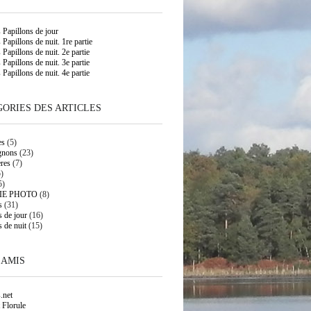
s Papillons de jour
 Papillons de nuit. 1re partie
 Papillons de nuit. 2e partie
 Papillons de nuit. 3e partie
 Papillons de nuit. 4e partie
ORIES DES ARTICLES
es
(5)
gnons
(23)
res
(7)
)
5)
IE PHOTO
(8)
s
(31)
s de jour
(16)
s de nuit
(15)
 AMIS
.net
 Florule