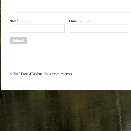
required
required
Name
Email
© 2012
Forêt d'Orléans
. Tous droits réservés.