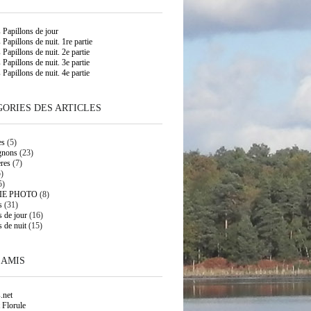
s Papillons de jour
 Papillons de nuit. 1re partie
 Papillons de nuit. 2e partie
 Papillons de nuit. 3e partie
 Papillons de nuit. 4e partie
ORIES DES ARTICLES
es
(5)
gnons
(23)
res
(7)
)
5)
IE PHOTO
(8)
s
(31)
s de jour
(16)
s de nuit
(15)
 AMIS
.net
 Florule