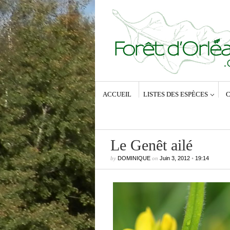
ACCUEIL
LISTES DES ESPÈCES
C
Le Genêt ailé
by
DOMINIQUE
on
Juin 3, 2012
•
19:14
Commentaires récents
Dominique
dans
Zeuzera pyrina (Lin
1761) – La Coquette
Anne-Lyse MESSAGER
dans
Zeuz
pyrina (Linné, 1761) – La Coquette
Dominique
dans
Zeuzera pyrina (Lin
1761) – La Coquette
Vince
dans
Zeuzera pyrina (Linné, 1