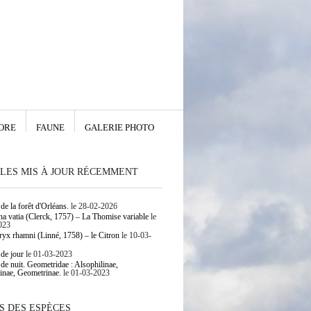
ORE
FAUNE
GALERIE PHOTO
LES MIS À JOUR RÉCEMMENT
de la forêt d'Orléans.
le 28-02-2026
 vatia (Clerck, 1757) – La Thomise variable
le
023
yx rhamni (Linné, 1758) – le Citron
le 10-03-
 de jour
le 01-03-2023
 de nuit. Geometridae : Alsophilinae,
inae, Geometrinae.
le 01-03-2023
S DES ESPÈCES