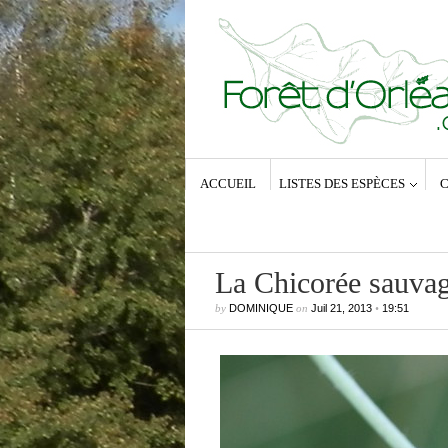
ACCUEIL
LISTES DES ESPÈCES
C
La Chicorée sauva
by
DOMINIQUE
on
Juil 21, 2013
•
19:51
Commentaires récents
Dominique
dans
Zeuzera pyrina (Lin
1761) – La Coquette
Anne-Lyse MESSAGER
dans
Zeuz
pyrina (Linné, 1761) – La Coquette
Dominique
dans
Zeuzera pyrina (Lin
1761) – La Coquette
Vince
dans
Zeuzera pyrina (Linné, 1