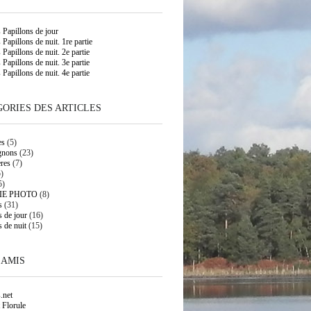
s Papillons de jour
 Papillons de nuit. 1re partie
 Papillons de nuit. 2e partie
 Papillons de nuit. 3e partie
 Papillons de nuit. 4e partie
ORIES DES ARTICLES
es
(5)
gnons
(23)
res
(7)
)
5)
IE PHOTO
(8)
s
(31)
s de jour
(16)
s de nuit
(15)
 AMIS
.net
 Florule