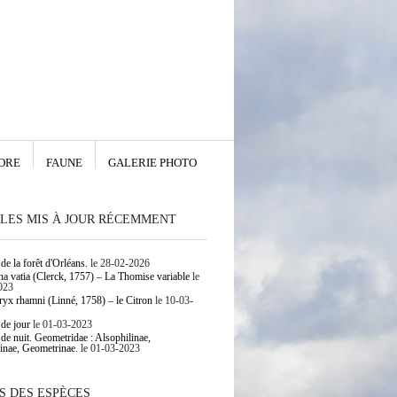
ORE
FAUNE
GALERIE PHOTO
LES MIS À JOUR RÉCEMMENT
de la forêt d'Orléans.
le 28-02-2026
 vatia (Clerck, 1757) – La Thomise variable
le
023
yx rhamni (Linné, 1758) – le Citron
le 10-03-
 de jour
le 01-03-2023
 de nuit. Geometridae : Alsophilinae,
inae, Geometrinae.
le 01-03-2023
S DES ESPÈCES