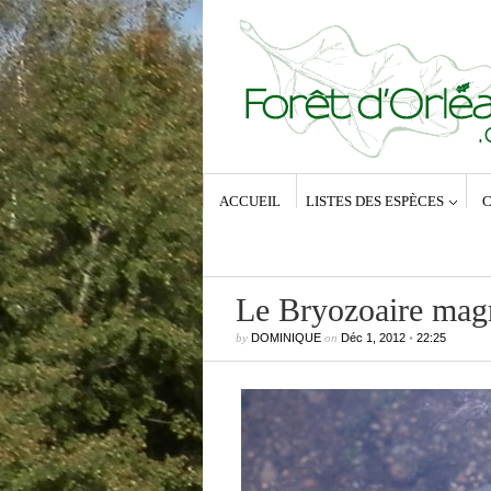
ACCUEIL
LISTES DES ESPÈCES
C
Le Bryozoaire mag
by
DOMINIQUE
on
Déc 1, 2012
•
22:25
Commentaires récents
Dominique
dans
Zeuzera pyrina (Lin
1761) – La Coquette
Anne-Lyse MESSAGER
dans
Zeuz
pyrina (Linné, 1761) – La Coquette
Dominique
dans
Zeuzera pyrina (Lin
1761) – La Coquette
Vince
dans
Zeuzera pyrina (Linné, 1