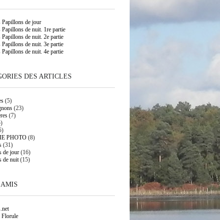
s Papillons de jour
 Papillons de nuit. 1re partie
 Papillons de nuit. 2e partie
 Papillons de nuit. 3e partie
 Papillons de nuit. 4e partie
ORIES DES ARTICLES
es
(5)
gnons
(23)
res
(7)
)
5)
IE PHOTO
(8)
s
(31)
s de jour
(16)
s de nuit
(15)
 AMIS
.net
 Florule