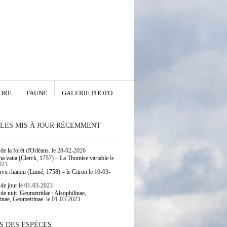
ORE
FAUNE
GALERIE PHOTO
LES MIS À JOUR RÉCEMMENT
de la forêt d'Orléans.
le 28-02-2026
 vatia (Clerck, 1757) – La Thomise variable
le
023
yx rhamni (Linné, 1758) – le Citron
le 10-03-
 de jour
le 01-03-2023
 de nuit. Geometridae : Alsophilinae,
inae, Geometrinae.
le 01-03-2023
S DES ESPÈCES