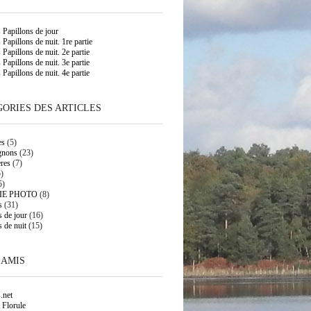
s Papillons de jour
 Papillons de nuit. 1re partie
 Papillons de nuit. 2e partie
 Papillons de nuit. 3e partie
 Papillons de nuit. 4e partie
ORIES DES ARTICLES
es
(5)
gnons
(23)
res
(7)
)
5)
IE PHOTO
(8)
s
(31)
s de jour
(16)
s de nuit
(15)
 AMIS
.net
 Florule