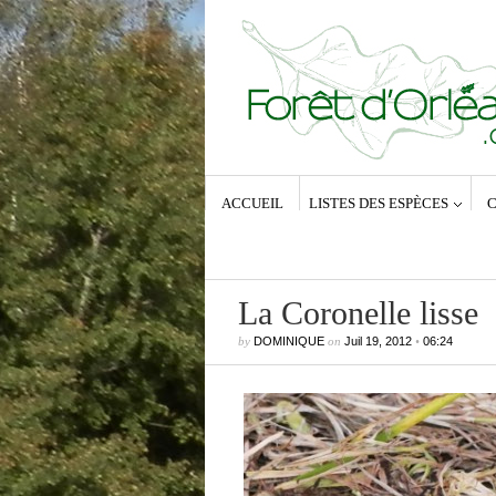
ACCUEIL
LISTES DES ESPÈCES
C
La Coronelle lisse
by
DOMINIQUE
on
Juil 19, 2012
•
06:24
Commentaires récents
Dominique
dans
Zeuzera pyrina (Lin
1761) – La Coquette
Anne-Lyse MESSAGER
dans
Zeuz
pyrina (Linné, 1761) – La Coquette
Dominique
dans
Zeuzera pyrina (Lin
1761) – La Coquette
Vince
dans
Zeuzera pyrina (Linné, 1