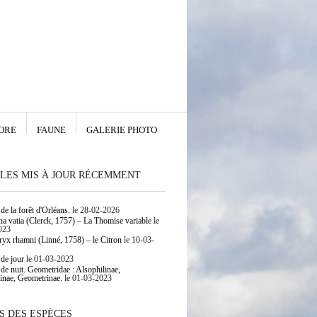
ORE
FAUNE
GALERIE PHOTO
LES MIS À JOUR RÉCEMMENT
de la forêt d'Orléans.
le 28-02-2026
 vatia (Clerck, 1757) – La Thomise variable
le
023
yx rhamni (Linné, 1758) – le Citron
le 10-03-
 de jour
le 01-03-2023
 de nuit. Geometridae : Alsophilinae,
inae, Geometrinae.
le 01-03-2023
S DES ESPÈCES