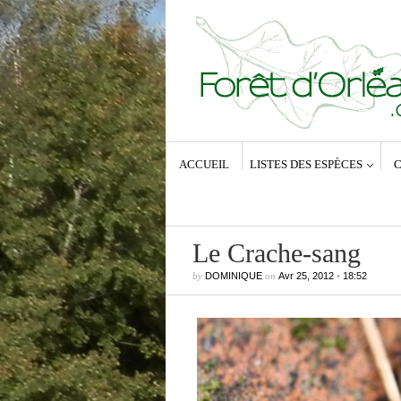
ACCUEIL
LISTES DES ESPÈCES
C
Le Crache-sang
by
DOMINIQUE
on
Avr 25, 2012
•
18:52
Commentaires récents
Dominique
dans
Zeuzera pyrina (Lin
1761) – La Coquette
Anne-Lyse MESSAGER
dans
Zeuz
pyrina (Linné, 1761) – La Coquette
Dominique
dans
Zeuzera pyrina (Lin
1761) – La Coquette
Vince
dans
Zeuzera pyrina (Linné, 1