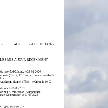
ORE
FAUNE
GALERIE PHOTO
LES MIS À JOUR RÉCEMMENT
de la forêt d'Orléans.
le 28-02-2026
 vatia (Clerck, 1757) – La Thomise variable
le
023
yx rhamni (Linné, 1758) – le Citron
le 10-03-
 de jour
le 01-03-2023
 de nuit. Geometridae : Alsophilinae,
inae, Geometrinae.
le 01-03-2023
S DES ESPÈCES