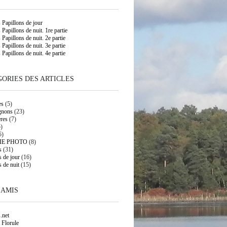
s Papillons de jour
 Papillons de nuit. 1re partie
 Papillons de nuit. 2e partie
 Papillons de nuit. 3e partie
 Papillons de nuit. 4e partie
ORIES DES ARTICLES
es
(5)
gnons
(23)
res
(7)
)
5)
IE PHOTO
(8)
s
(31)
s de jour
(16)
s de nuit
(15)
 AMIS
.net
 Florule