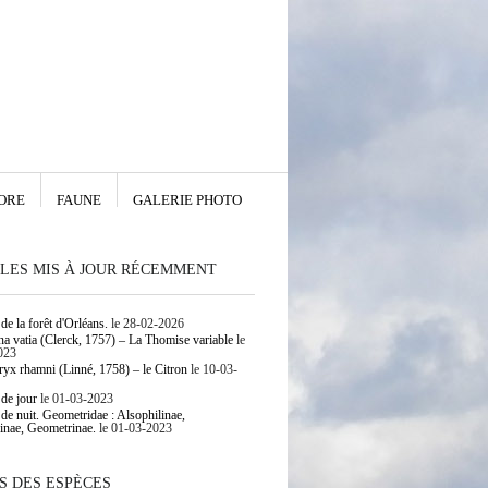
ORE
FAUNE
GALERIE PHOTO
LES MIS À JOUR RÉCEMMENT
de la forêt d'Orléans.
le 28-02-2026
 vatia (Clerck, 1757) – La Thomise variable
le
023
yx rhamni (Linné, 1758) – le Citron
le 10-03-
 de jour
le 01-03-2023
 de nuit. Geometridae : Alsophilinae,
inae, Geometrinae.
le 01-03-2023
S DES ESPÈCES