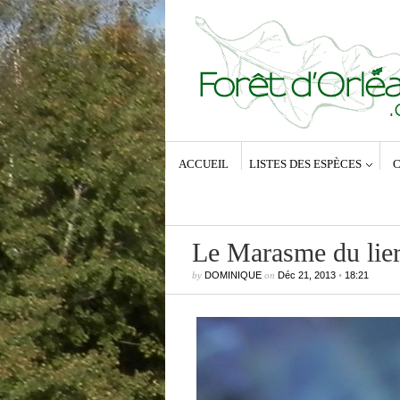
ACCUEIL
LISTES DES ESPÈCES
C
Le Marasme du lier
by
DOMINIQUE
on
Déc 21, 2013
•
18:21
Commentaires récents
Dominique
dans
Zeuzera pyrina (Lin
1761) – La Coquette
Anne-Lyse MESSAGER
dans
Zeuz
pyrina (Linné, 1761) – La Coquette
Dominique
dans
Zeuzera pyrina (Lin
1761) – La Coquette
Vince
dans
Zeuzera pyrina (Linné, 1