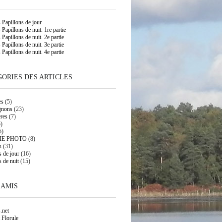
s Papillons de jour
 Papillons de nuit. 1re partie
 Papillons de nuit. 2e partie
 Papillons de nuit. 3e partie
 Papillons de nuit. 4e partie
ORIES DES ARTICLES
es
(5)
gnons
(23)
res
(7)
)
5)
IE PHOTO
(8)
s
(31)
s de jour
(16)
s de nuit
(15)
 AMIS
.net
 Florule