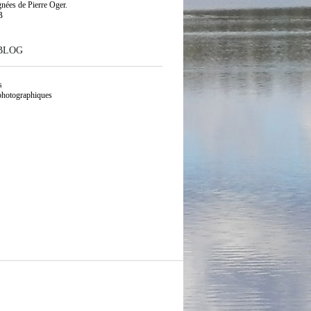
gnées de Pierre Oger.
B
BLOG
s
photographiques