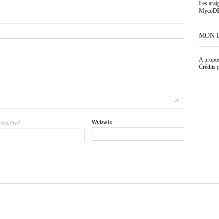
Les arai
MycoD
MON 
A propo
Crédits 
required
Website
l