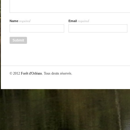
required
required
Name
Email
© 2012
Forêt d'Orléans
. Tous droits réservés.