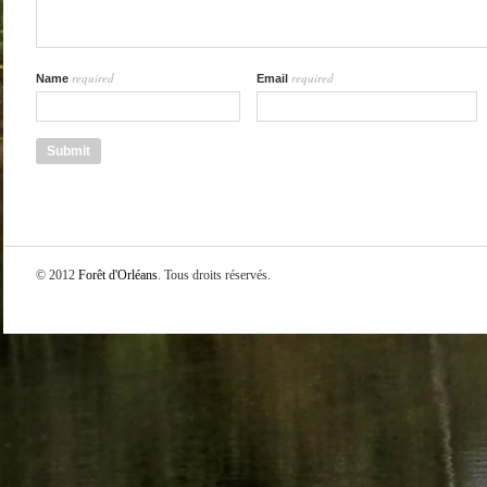
required
required
Name
Email
© 2012
Forêt d'Orléans
. Tous droits réservés.