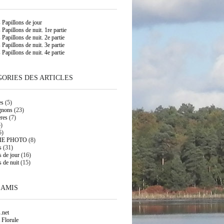
s Papillons de jour
 Papillons de nuit. 1re partie
 Papillons de nuit. 2e partie
 Papillons de nuit. 3e partie
 Papillons de nuit. 4e partie
ORIES DES ARTICLES
es
(5)
gnons
(23)
res
(7)
)
5)
IE PHOTO
(8)
s
(31)
s de jour
(16)
s de nuit
(15)
 AMIS
.net
 Florule