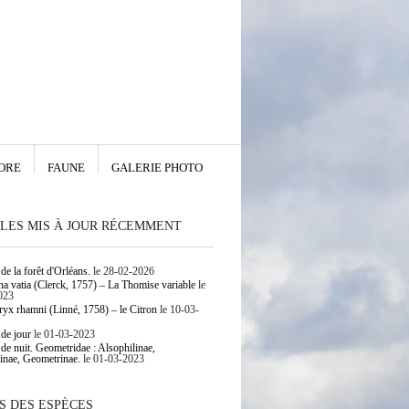
ORE
FAUNE
GALERIE PHOTO
LES MIS À JOUR RÉCEMMENT
de la forêt d'Orléans.
le 28-02-2026
 vatia (Clerck, 1757) – La Thomise variable
le
023
yx rhamni (Linné, 1758) – le Citron
le 10-03-
 de jour
le 01-03-2023
 de nuit. Geometridae : Alsophilinae,
inae, Geometrinae.
le 01-03-2023
S DES ESPÈCES