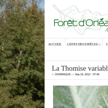
ACCUEIL
LISTES DES ESPÈCES
C
La Thomise variabl
by
DOMINIQUE
on
Sep 16, 2012
•
07:46
Commentaires récents
Dominique
dans
Zeuzera pyrina (Lin
1761) – La Coquette
Anne-Lyse MESSAGER
dans
Zeuz
pyrina (Linné, 1761) – La Coquette
Dominique
dans
Zeuzera pyrina (Lin
1761) – La Coquette
Vince
dans
Zeuzera pyrina (Linné, 1