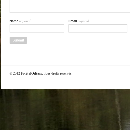
required
required
Name
Email
© 2012
Forêt d'Orléans
. Tous droits réservés.