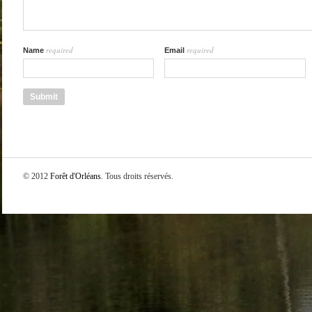
required
required
Name
Email
© 2012
Forêt d'Orléans
. Tous droits réservés.