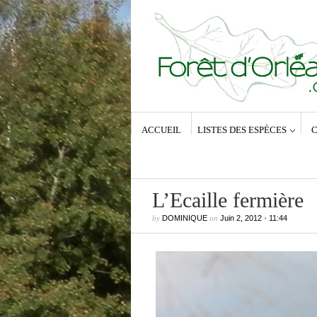
ACCUEIL
LISTES DES ESPÈCES
C
L’Ecaille fermière
by
DOMINIQUE
on
Juin 2, 2012
•
11:44
Commentaires récents
Dominique
dans
Zeuzera pyrina (Lin
1761) – La Coquette
Anne-Lyse MESSAGER
dans
Zeuz
pyrina (Linné, 1761) – La Coquette
Dominique
dans
Zeuzera pyrina (Lin
1761) – La Coquette
Vince
dans
Zeuzera pyrina (Linné, 1