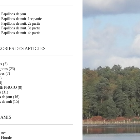
s Papillons de jour
 Papillons de nuit. 1re partie
 Papillons de nuit. 2e partie
 Papillons de nuit. 3e partie
 Papillons de nuit. 4e partie
ORIES DES ARTICLES
es
(5)
gnons
(23)
res
(7)
)
5)
IE PHOTO
(8)
s
(31)
s de jour
(16)
s de nuit
(15)
 AMIS
.net
 Florule