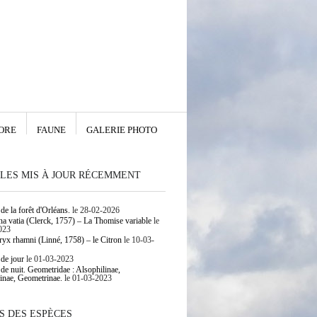
ORE
FAUNE
GALERIE PHOTO
LES MIS À JOUR RÉCEMMENT
de la forêt d'Orléans.
le 28-02-2026
 vatia (Clerck, 1757) – La Thomise variable
le
023
yx rhamni (Linné, 1758) – le Citron
le 10-03-
 de jour
le 01-03-2023
 de nuit. Geometridae : Alsophilinae,
inae, Geometrinae.
le 01-03-2023
S DES ESPÈCES