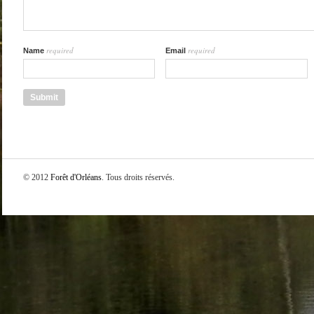
required
required
Name
Email
© 2012
Forêt d'Orléans
. Tous droits réservés.