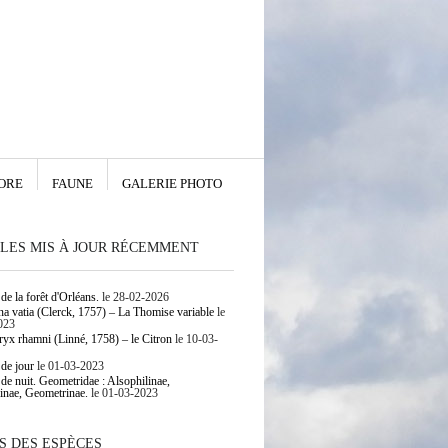
ORE
FAUNE
GALERIE PHOTO
LES MIS À JOUR RÉCEMMENT
de la forêt d'Orléans.
le 28-02-2026
 vatia (Clerck, 1757) – La Thomise variable
le
023
yx rhamni (Linné, 1758) – le Citron
le 10-03-
 de jour
le 01-03-2023
 de nuit. Geometridae : Alsophilinae,
inae, Geometrinae.
le 01-03-2023
S DES ESPÈCES