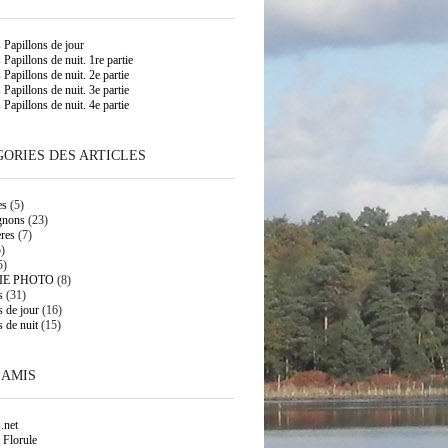
s Papillons de jour
 Papillons de nuit. 1re partie
 Papillons de nuit. 2e partie
 Papillons de nuit. 3e partie
 Papillons de nuit. 4e partie
ORIES DES ARTICLES
es
(5)
gnons
(23)
res
(7)
)
5)
IE PHOTO
(8)
s
(31)
s de jour
(16)
s de nuit
(15)
 AMIS
.net
 Florule