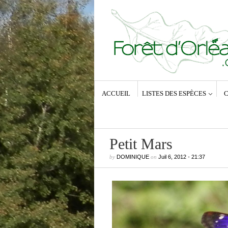
ACCUEIL
LISTES DES ESPÈCES
C
Petit Mars
by
DOMINIQUE
on
Juil 6, 2012
•
21:37
Commentaires récents
Dominique
dans
Zeuzera pyrina (Lin
1761) – La Coquette
Anne-Lyse MESSAGER
dans
Zeuz
pyrina (Linné, 1761) – La Coquette
Dominique
dans
Zeuzera pyrina (Lin
1761) – La Coquette
Vince
dans
Zeuzera pyrina (Linné, 1