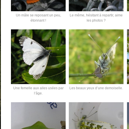
Un mâle se reposant un peu,
Le même, hésitant à repartir, aime
étonnant !
les photos ?
Une femelle aux ailes usées par
Les beaux yeux d’une demoiselle.
l’âge.