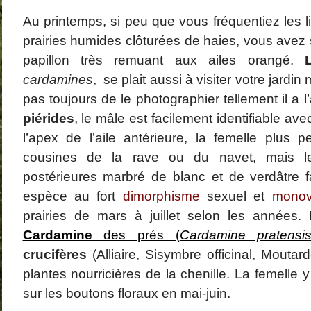
La Coquette
janvier 2
Au printemps, si peu que vous fréquentiez les li
Dominique
dans
Amanita strobiliformis
décembre
Catégories
(Paulet) Bertillon, 1866 – L’ Amanite solitaire
novembre
Araignées
prairies humides clôturées de haies, vous ave
octobre 2
Champignons
août 2013
Coléoptères
papillon très remuant aux ailes orangé.
juillet 201
Faune
juin 2013
Flore
cardamines
, se plait aussi à visiter votre jardin
mai 2013
GALERIE PHOTO
pas toujours de le photographier tellement il a l
mars 201
Papillons
février 20
Papillons de jour
piérides
, le mâle est facilement identifiable a
janvier 2
Papillons de nuit
décembre
l’apex de l’aile antérieure, la femelle plus 
novembre
octobre 2
cousines de la rave ou du navet, mais l
septembre
postérieures marbré de blanc et de verdâtre fa
août 2012
juillet 201
espèce au fort
dimorphisme
sexuel et
monov
juin 2012
mai 2012
prairies de mars à juillet selon les années.
avril 2012
Cardamine
des prés (
Cardamine pratensi
crucifères
(Alliaire, Sisymbre officinal, Moutar
plantes nourricières de la chenille. La femelle
sur les boutons floraux en mai-juin.