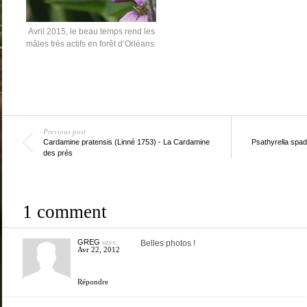
Avril 2015, le beau temps rend les
mâles très actifs en forêt d’Orléans.
Previous post
Cardamine pratensis (Linné 1753) - La Cardamine
Psathyrella spad
des prés
1 comment
GREG
says:
Belles photos !
Avr 22, 2012
Répondre