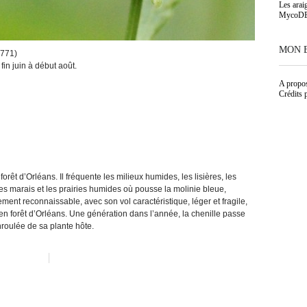
Les arai
MycoD
MON 
1771)
in juin à début août.
A propo
Crédits 
orêt d’Orléans. Il fréquente les milieux humides, les lisières, les
 les marais et les prairies humides où pousse la molinie bleue,
ement reconnaissable, avec son vol caractéristique, léger et fragile,
t en forêt d’Orléans. Une génération dans l’année, la chenille passe
nroulée de sa plante hôte.