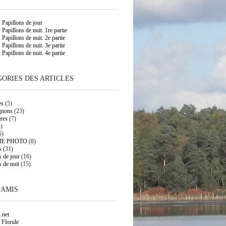
s Papillons de jour
 Papillons de nuit. 1re partie
 Papillons de nuit. 2e partie
 Papillons de nuit. 3e partie
 Papillons de nuit. 4e partie
ORIES DES ARTICLES
es
(5)
gnons
(23)
res
(7)
)
5)
IE PHOTO
(8)
s
(31)
s de jour
(16)
s de nuit
(15)
 AMIS
.net
 Florule