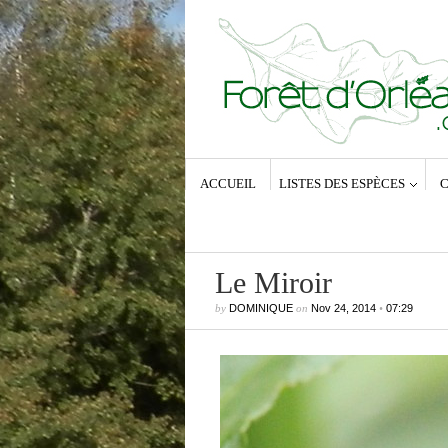
ACCUEIL
LISTES DES ESPÈCES
C
Le Miroir
by
DOMINIQUE
on
Nov 24, 2014
•
07:29
Commentaires récents
Dominique
dans
Zeuzera pyrina (Lin
1761) – La Coquette
Anne-Lyse MESSAGER
dans
Zeuz
pyrina (Linné, 1761) – La Coquette
Dominique
dans
Zeuzera pyrina (Lin
1761) – La Coquette
Vince
dans
Zeuzera pyrina (Linné, 1