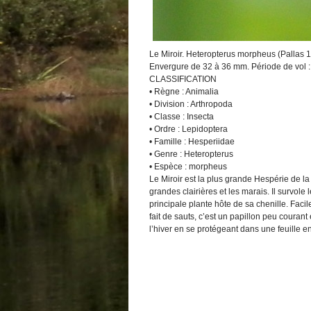
Le Miroir. Heteropterus morpheus (Pallas 
Envergure de 32 à 36 mm. Période de vol : f
CLASSIFICATION
• Règne : Animalia
• Division : Arthropoda
• Classe : Insecta
• Ordre : Lepidoptera
• Famille : Hesperiidae
• Genre : Heteropterus
• Espèce : morpheus
Le Miroir est la plus grande Hespérie de la f
grandes clairières et les marais. Il survole
principale plante hôte de sa chenille. Facil
fait de sauts, c’est un papillon peu couran
l’hiver en se protégeant dans une feuille e