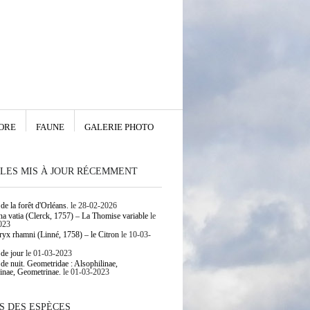
ORE
FAUNE
GALERIE PHOTO
LES MIS À JOUR RÉCEMMENT
de la forêt d'Orléans.
le 28-02-2026
 vatia (Clerck, 1757) – La Thomise variable
le
023
yx rhamni (Linné, 1758) – le Citron
le 10-03-
 de jour
le 01-03-2023
 de nuit. Geometridae : Alsophilinae,
inae, Geometrinae.
le 01-03-2023
S DES ESPÈCES