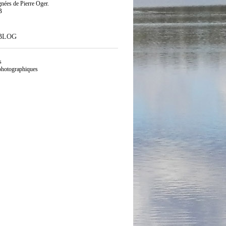
gnées de Pierre Oger.
B
BLOG
s
photographiques