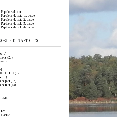
s Papillons de jour
 Papillons de nuit. 1re partie
 Papillons de nuit. 2e partie
 Papillons de nuit. 3e partie
 Papillons de nuit. 4e partie
ORIES DES ARTICLES
es
(5)
gnons
(23)
res
(7)
)
5)
IE PHOTO
(8)
s
(31)
s de jour
(16)
s de nuit
(15)
 AMIS
.net
 Florule