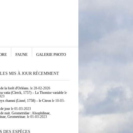
ORE
FAUNE
GALERIE PHOTO
LES MIS À JOUR RÉCEMMENT
de la forêt d'Orléans.
le 28-02-2026
 vatia (Clerck, 1757) – La Thomise variable
le
023
yx rhamni (Linné, 1758) – le Citron
le 10-03-
 de jour
le 01-03-2023
 de nuit. Geometridae : Alsophilinae,
inae, Geometrinae.
le 01-03-2023
S DES ESPÈCES