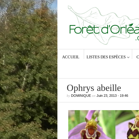
ACCUEIL
LISTES DES ESPÈCES
C
Ophrys abeille
by
DOMINIQUE
on
Juin 23, 2013
•
19:46
Commentaires récents
Dominique
dans
Zeuzera pyrina (Lin
1761) – La Coquette
Anne-Lyse MESSAGER
dans
Zeuz
pyrina (Linné, 1761) – La Coquette
Dominique
dans
Zeuzera pyrina (Lin
1761) – La Coquette
Vince
dans
Zeuzera pyrina (Linné, 1