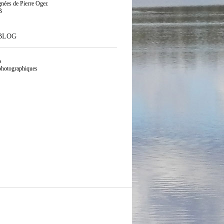
gnées de Pierre Oger.
B
BLOG
s
photographiques