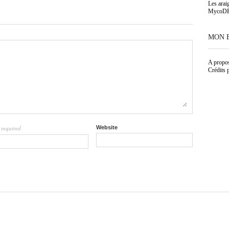
Les arai
MycoD
MON 
A propo
Crédits 
required
Website
l