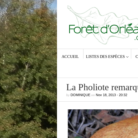
ACCUEIL
LISTES DES ESPÈCES
C
La Pholiote remarq
by
DOMINIQUE
on
Nov 18, 2013
•
20:32
Commentaires récents
Dominique
dans
Zeuzera pyrina (Lin
1761) – La Coquette
Anne-Lyse MESSAGER
dans
Zeuz
pyrina (Linné, 1761) – La Coquette
Dominique
dans
Zeuzera pyrina (Lin
1761) – La Coquette
Vince
dans
Zeuzera pyrina (Linné, 1