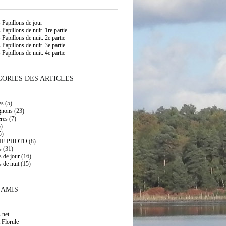
s Papillons de jour
 Papillons de nuit. 1re partie
 Papillons de nuit. 2e partie
 Papillons de nuit. 3e partie
 Papillons de nuit. 4e partie
ORIES DES ARTICLES
es
(5)
gnons
(23)
res
(7)
)
5)
IE PHOTO
(8)
s
(31)
s de jour
(16)
s de nuit
(15)
 AMIS
.net
 Florule