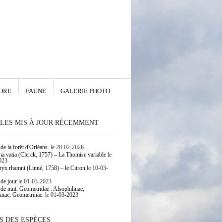
ORE
FAUNE
GALERIE PHOTO
LES MIS À JOUR RÉCEMMENT
de la forêt d'Orléans.
le 28-02-2026
 vatia (Clerck, 1757) – La Thomise variable
le
023
yx rhamni (Linné, 1758) – le Citron
le 10-03-
 de jour
le 01-03-2023
 de nuit. Geometridae : Alsophilinae,
inae, Geometrinae.
le 01-03-2023
S DES ESPÈCES