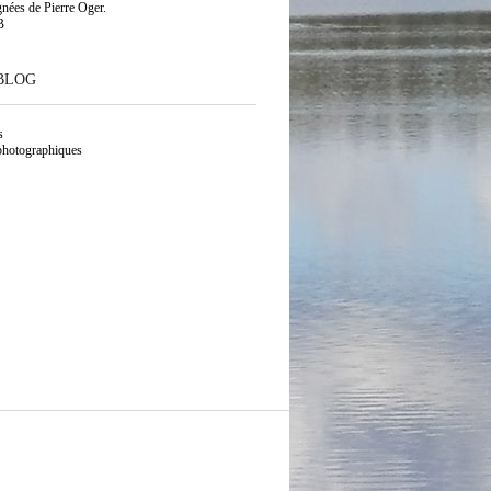
gnées de Pierre Oger.
B
BLOG
s
photographiques