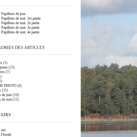
s Papillons de jour
 Papillons de nuit. 1re partie
 Papillons de nuit. 2e partie
 Papillons de nuit. 3e partie
 Papillons de nuit. 4e partie
ORIES DES ARTICLES
es
(5)
gnons
(23)
res
(7)
)
5)
IE PHOTO
(8)
s
(31)
s de jour
(16)
s de nuit
(15)
 AMIS
.net
 Florule