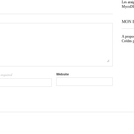
Les arai
MycoD
MON 
A propo
Crédits 
required
Website
l