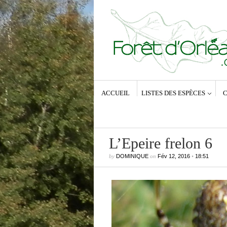
ACCUEIL
LISTES DES ESPÈCES
C
L’Epeire frelon 6
by
DOMINIQUE
on
Fév 12, 2016
•
18:51
Commentaires récents
Dominique
dans
Zeuzera pyrina (Lin
1761) – La Coquette
Anne-Lyse MESSAGER
dans
Zeuz
pyrina (Linné, 1761) – La Coquette
Dominique
dans
Zeuzera pyrina (Lin
1761) – La Coquette
Vince
dans
Zeuzera pyrina (Linné, 1